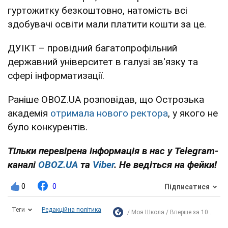
гуртожитку безкоштовно, натомість всі
здобувачі освіти мали платити кошти за це.
ДУІКТ – провідний багатопрофільний
державний університет в галузі зв'язку та
сфері інформатизації.
Раніше OBOZ.UA розповідав, що Острозька
академія
отримала нового ректора
, у якого не
було конкурентів.
Тільки перевірена інформація в нас у Telegram-
каналі
OBOZ.UA
та
Viber
. Не ведіться на фейки!
0
0
Підписатися
Теги
Редакційна політика
Моя Школа
Вперше за 10...