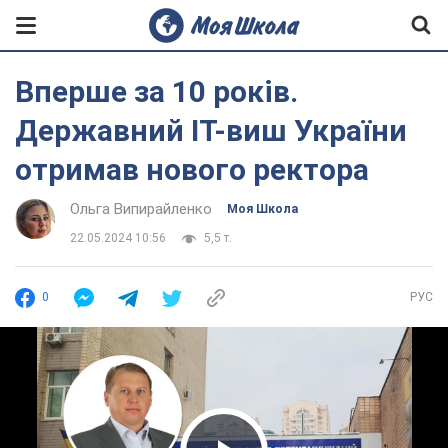
Вперше за 10 років.
Державний ІТ-виш України
отримав нового ректора
Ольга Випирайленко
Моя Школа
22.05.2024 10:56
5,5 т.
0
РУС