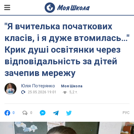
"Я вчителька початкових
класів, і я дуже втомилась…"
Крик душі освітянки через
відповідальність за дітей
зачепив мережу
Юлія Потерянко
Моя Школа
25.05.2026 19:01
5,2 т.
0
0
РУС