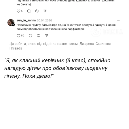
"Я, як класний керівник (8 клас), спокійно
нагадую дітям про обовʼязкову щоденну
гігієну. Поки дієво!"