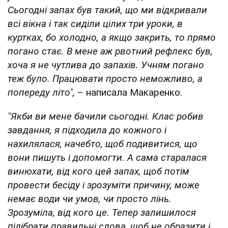
Сьогодні запах був такий, що ми відкривали
всі вікна і так сиділи цілих три уроки, в
куртках, бо холодно, а якщо закрить, то прямо
погано стає. В мене аж рвотний рефлекс був,
хоча я не чутлива до запахів. Учням погано
теж було. Працювати просто неможливо, а
попереду літо",
– написала Макаренко.
"Якби ви мене бачили сьогодні. Клас робив
завдання, я підходила до кожного і
нахилялася, начебто, щоб подивитися, що
вони пишуть і допомогти. А сама старалася
винюхати, від кого цей запах, щоб потім
провести бесіду і зрозуміти причину, може
немає води чи умов, чи просто лінь.
Зрозуміла, від кого це. Тепер залишилося
підібрати правильні слова, щоб не образити і