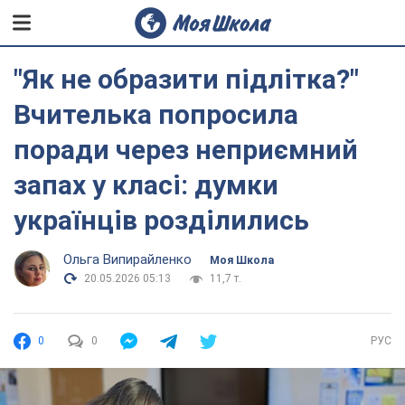
"Як не образити підлітка?"
Вчителька попросила
поради через неприємний
запах у класі: думки
українців розділились
Ольга Випирайленко
Моя Школа
20.05.2026 05:13
11,7 т.
0
0
РУС