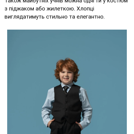
Також майбутніх учнів можна одягти у костюм
з піджаком або жилеткою. Хлопці
виглядатимуть стильно та елегантно.