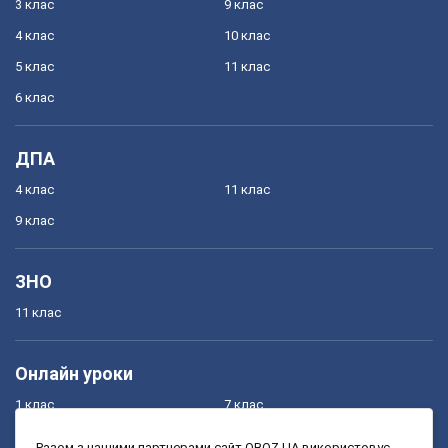
3 клас
9 клас
4 клас
10 клас
5 клас
11 клас
6 клас
ДПА
4 клас
11 клас
9 клас
ЗНО
11 клас
Онлайн уроки
1 клас
7 клас
2 клас
8 клас
Разом з нашими партнерами сайт OBOZ.UA використовує