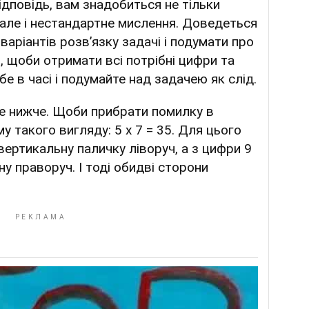
дповідь, вам знадобиться не тільки
 але і нестандартне мислення. Доведеться
варіантів розв’язку задачі і подумати про
ти, щоби отримати всі потрібні цифри та
е в часі і подумайте над задачею як слід.
е нижче. Щоби прибрати помилку в
му такого вигляду: 5 х 7 = 35. Для цього
вертикальну паличку ліворуч, а з цифри 9
ну праворуч. І тоді обидві сторони