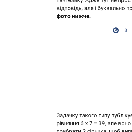
пантелику. Адже тут не прос
відповідь, але і буквально п
фото нижче.
В
Задачку такого типу публікує
рівняння 6 х 7 = 39, але во
прибрати 2 сірника, щоб вип