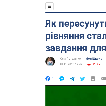
Як пересунут
рівняння ста
завдання для
Юлія Потерянко
Моя Школа
18.11.2025 12:47
91,2 т.
0