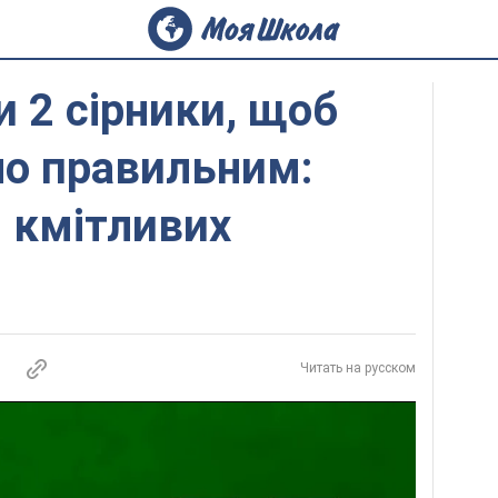
и 2 сірники, щоб
ло правильним:
 кмітливих
Читать на русском