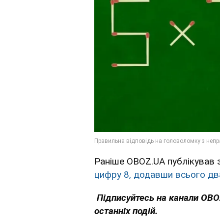
Раніше OBOZ.UA публікував з
цифру 8, додавши всього дв
Підписуйтесь на канали OB
останніх подій.