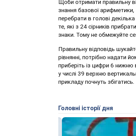
Щоби отримати правильну ві
знання базової арифметики,
перебрати в голові декілька 
те, які з 24 сірників прибра
знаки. Тому не обмежуйте себ
Правильну відповідь шукайт
рівнянні, потрібно надати йо
приберіть із цифри 6 нижню 
у числі 39 верхню вертикаль
прикладу почнуть збігатись.
Головні історії дня