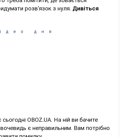
то треба помітити, де ховається
ридумати розв’язок з нуля.
Дивіться
ідео дня
 сьогодні OBOZ.UA. На ній ви бачите
но вочевидь є неправильним. Вам потрібно
равити помилку.