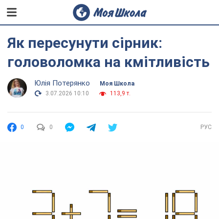
Як пересунути сірник:
головоломка на кмітливість
Юлія Потерянко
Моя Школа
3.07.2026 10:10
113,9 т.
0
0
РУС