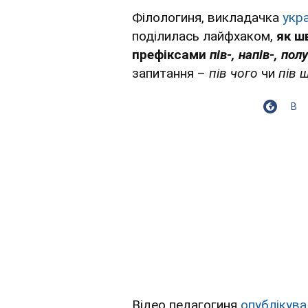
Філологиня, викладачка
укр
поділилась лайфхаком,
як ш
префіксами
пів-, напів-, полу
запитання –
пів чого
чи
пів 
В
Відео педагогиня
опублікува