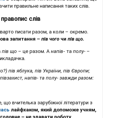
чити правильне написання таких слів.
 правопис слів
 варто писати разом, а коли – окремо.
лова запитання –
пів чого
чи
пів що.
а
пів що
– це разом. А
напів
- та
полу-
–
викладачка.
го?) пів яблука, пів України, пів Європи;
 півзахист, напів- та полу- завжди разом:
, що вчителька зарубіжної літератури з
лась
лайфхаком, який допоможе учням,
,
головне – не здавати роботу