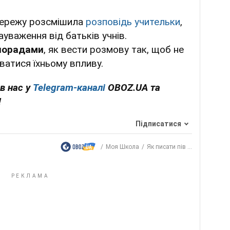
мережу розсмішила
розповідь учительки
,
ауваження від батьків учнів.
 порадами
, як вести розмову так, щоб не
аватися їхньому впливу.
в нас у
Telegram-каналі
OBOZ.UA та
!
Підписатися
Моя Школа
Як писати пів ...