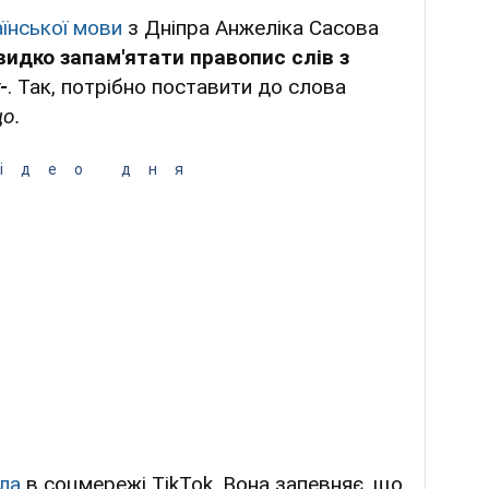
аїнської мови
з Дніпра Анжеліка Сасова
видко запам'ятати правопис слів з
-
. Так, потрібно поставити до слова
що.
ідео дня
ла
в соцмережі TikTok. Вона запевняє, що