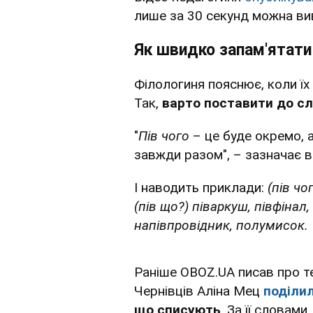
лише за 30 секунд можна вив
Як швидко запам'ятати
Філологиня пояснює, коли їх
Так,
варто поставити до с
"
Пів чого
– це буде окремо, 
завжди разом", – зазначає 
І наводить приклади:
(пів чо
(пів що?) піваркуш, півфінал,
напівпровідник, полумисок.
Раніше OBOZ.UA писав про те
Чернівців Аліна Мец
поділи
що списують
. За її словами