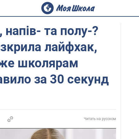
, напів- та полу-?
зкрила лайфхак,
же школярам
авило за 30 секунд
Читать на русском