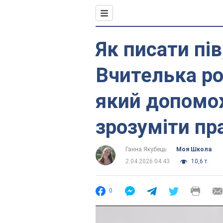
Як писати пів
Вчителька ро
який допомо
зрозуміти пр
Ганна Якубець
Моя Школа
2.04.2026 04:43
10,6 т.
0