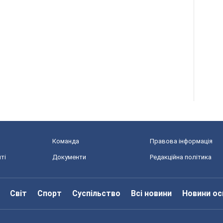
Команда
Правова інформація
ті
Документи
Редакційна політика
Світ
Спорт
Суспільство
Всі новини
Новини ос