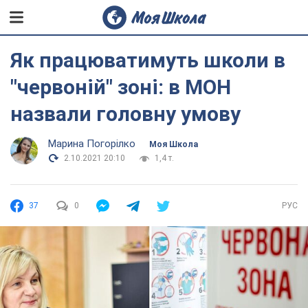
Як працюватимуть школи в
"червоній" зоні: в МОН
назвали головну умову
Марина Погорілко
Моя Школа
2.10.2021 20:10
1,4 т.
37
0
РУС