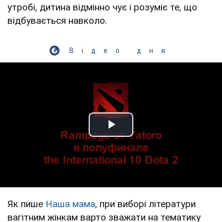
утробі, дитина відмінно чує і розуміє те, що
відбувається навколо.
Відео дня
Play Video
Як пише
Наша мама
, при виборі літератури
вагітним жінкам варто зважати на тематику