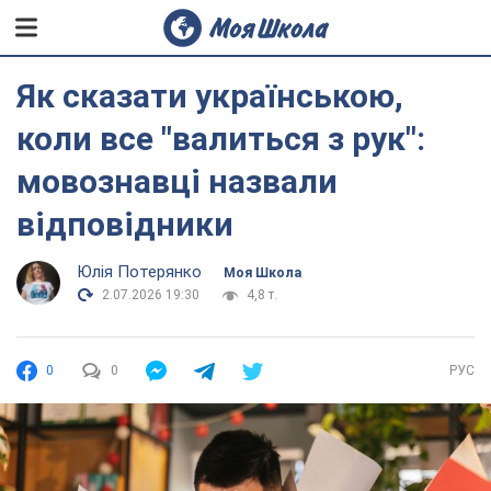
Як сказати українською,
коли все "валиться з рук":
мовознавці назвали
відповідники
Юлія Потерянко
Моя Школа
2.07.2026 19:30
4,8 т.
0
0
РУС