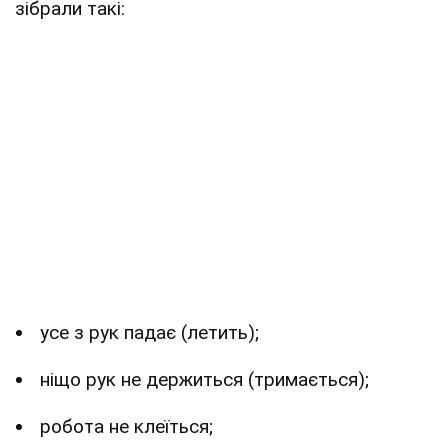
зібрали такі:
усе з рук падає (летить);
ніщо рук не держиться (тримається);
робота не клеїться;