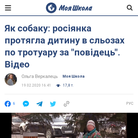
Як собаку: росіянка
протягла дитину в сльозах
по тротуару за "повідець".
Відео
Ольга Веркалець
Моя Школа
19.02.2020 16:41
17,8 т.
6
РУС