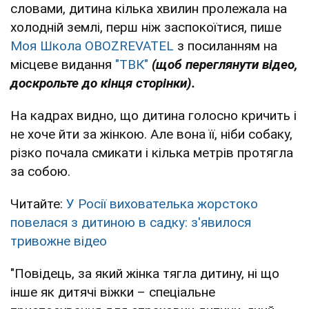
словами, дитина кілька хвилин пролежала на
холодній землі, перш ніж заспокоїтися, пише
Моя Школа OBOZREVATEL
з посиланням на
місцеве видання
"ТВК"
(щоб переглянути відео,
доскрольте до кінця сторінки).
На кадрах видно, що дитина голосно кричить і
не хоче йти за жінкою. Але вона її, ніби собаку,
різко почала смикати і кілька метрів протягла
за собою.
Читайте:
У Росії вихователька жорстоко
повелася з дитиною в садку: з'явилося
тривожне відео
"Повідець, за який жінка тягла дитину, ні що
інше як дитячі віжки – спеціальне