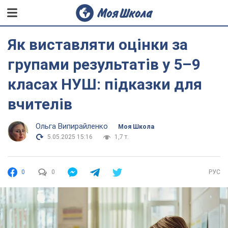
Як виставляти оцінки за
групами результатів у 5–9
класах НУШ: підказки для
вчителів
Ольга Випирайленко
Моя Школа
5.05.2025 15:16
1,7 т.
0
0
РУС