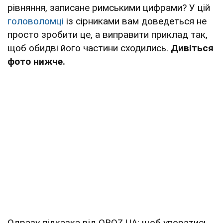
рівняння, записане римськими цифрами? У цій
головоломці
із сірниками вам доведеться не
просто зробити це, а виправити приклад так,
щоб обидві його частини сходились.
Дивіться
фото нижче.
Одразу підказка від OBOZ.UA: щоб упоратись