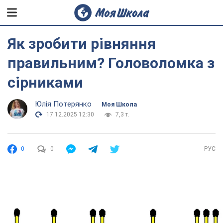
Як зробити рівняння
правильним? Головоломка з
сірниками
Юлія Потерянко
Моя Школа
17.12.2025 12:30
7,3 т.
0
0
РУС