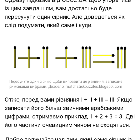
із цим завданням, вам достатньо буде
пересунути один сірник. Але доведеться як
слід подумати, який саме і куди.
Отже, перед вами рівняння І + ІІ + ІІІ = ІІІ. Якщо
записати його більш звичними арабськими
цифрами, отримаємо приклад 1 + 2 + 3 = 3. Дві
його частини очевидним чином не сходяться.
Добре подумайте над тим, який саме сірник із