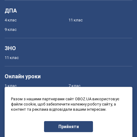
ДПА
4 клас
11 клас
9 клас
ЗНО
11 клас
Онлайн уроки
1 клас
7 клас
2 клас
8 клас
Разом з нашими партнерами сайт OBOZ.UA використовує
файли cookie, щоб забезпечити належну роботу сайту, а
3 клас
9 клас
контент та реклама відповідали вашим інтересам.
4 клас
10 клас
5 клас
11 клас
Прийняти
6 клас