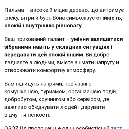
Пальма – високе й міцне дерево, що витримує
спеку, вітри й бурі. Вона символізує
стійкість,
спокій і внутрішню рівновагу.
Ваш прихований талант –
уміння залишатися
зібраними навіть у складних ситуаціях і
передавати цей спокій іншим
. Ви добре
ладнаєте з людьми, вмієте знімати напругу й
створювати комфортну атмосферу.
Вам підійдуть напрями, пов’язані з
комунікацією, туризмом, організацією подій,
добробутом, коучингом або сервісом, де
важливо об’єднувати людей і дарувати
відчуття легкості.
OBOZ.UA пропонує ще один особистісний
тест,