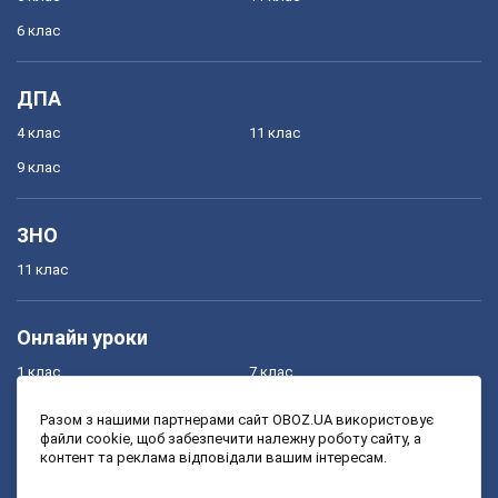
6 клас
ДПА
4 клас
11 клас
9 клас
ЗНО
11 клас
Онлайн уроки
1 клас
7 клас
2 клас
8 клас
Разом з нашими партнерами сайт OBOZ.UA використовує
файли cookie, щоб забезпечити належну роботу сайту, а
3 клас
9 клас
контент та реклама відповідали вашим інтересам.
4 клас
10 клас