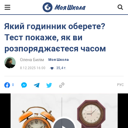
Який годинник оберете?
Тест покаже, як ви
розпоряджаєтеся часом
Олена Билім
Моя Школа
8.12.2025 16:00
35,4 т.
0
РУС