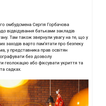
го омбудсмена Сергія Горбачова
одо відвідування батьками закладів
стану. Там також звернули увагу на те, що у
их заходів варто памʼятати про безпеку
ема, у представника прав освітян
тографувати без дозволу
ти геолокацію або фіксувати укриття та
 та садках.