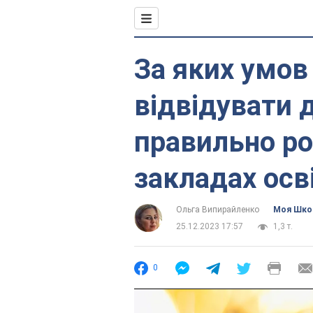
За яких умов
відвідувати д
правильно ро
закладах осві
Ольга Випирайленко
Моя Шко
25.12.2023 17:57
1,3 т.
0