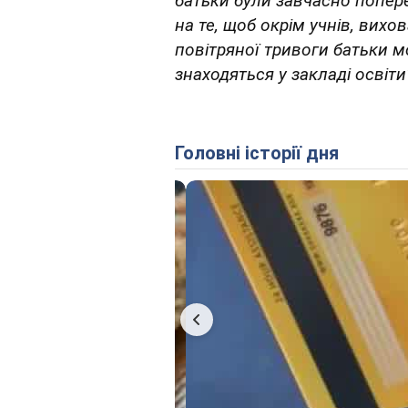
батьки були завчасно попере
на те, щоб окрім учнів, вихов
повітряної тривоги батьки м
знаходяться у закладі освіти
Головні історії дня