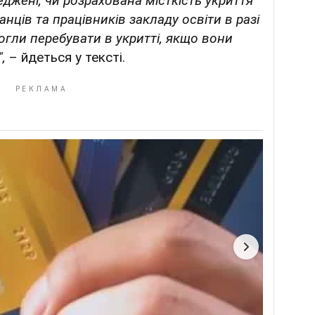
джені, чи розрахована місткість укриття
анців та працівників закладу освіти в разі
огли перебувати в укритті, якщо вони
",
– йдеться у тексті.