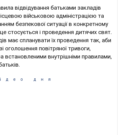
авила відвідування батьками закладів
місцевою військовою адміністрацією та
анням безпекової ситуації в конкретному
 це стосується і проведення дитячих свят.
дів має спланувати їх проведення так, аби
азі оголошення повітряної тривоги,
 за встановленими внутрішніми правилами,
батьків.
ідео дня