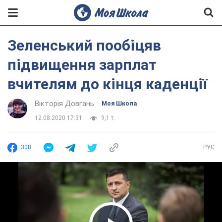
Зеленський пообіцяв
підвищення зарплат
вчителям до кінця каденції
Вікторія Довгань
Моя Школа
12.08.2020 17:31
9,1 т.
308
РУС