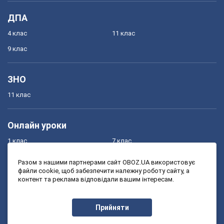
ДПА
4 клас
11 клас
9 клас
ЗНО
11 клас
Онлайн уроки
1 клас
7 клас
2 клас
8 клас
Разом з нашими партнерами сайт OBOZ.UA використовує
файли cookie, щоб забезпечити належну роботу сайту, а
3 клас
9 клас
контент та реклама відповідали вашим інтересам.
4 клас
10 клас
5 клас
11 клас
Прийняти
6 клас