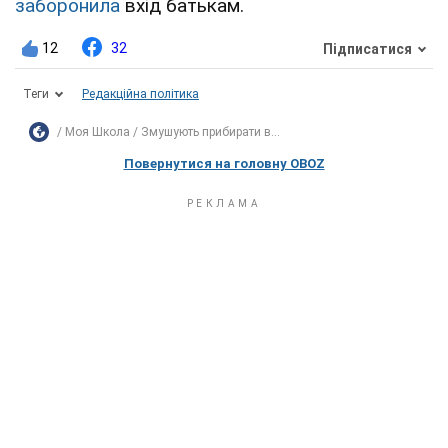
заборонила
вхід батькам.
12
32
Підписатися
Теги
Редакційна політика
Моя Школа
Змушують прибирати в...
Повернутися на головну OBOZ