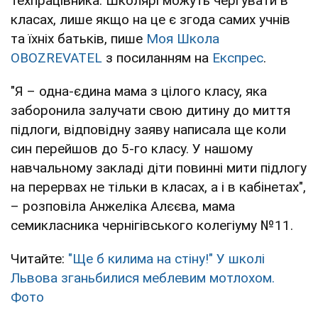
техпрацівника. Школярі можуть чергувати в
класах, лише якщо на це є згода самих учнів
та їхніх батьків, пише
Моя Школа
OBOZREVATEL
з посиланням на
Експрес
.
"Я – одна-єдина мама з цілого класу, яка
заборонила залучати свою дитину до миття
підлоги, відповідну заяву написала ще коли
син перейшов до 5-го класу. У нашому
навчальному закладі діти повинні мити підлогу
на перервах не тільки в класах, а і в кабінетах",
– розповіла Анжеліка Алєєва, мама
семикласника чернігівського колегіуму №11.
Читайте:
"Ще б килима на стіну!" У школі
Львова зганьбилися меблевим мотлохом.
Фото