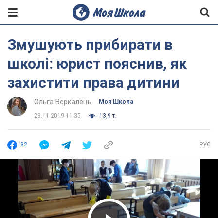
Змушують прибирати в
школі: юрист пояснив, як
захистити права дитини
Ольга Веркалець
Моя Школа
28.11.2019 11:35
13,9 т.
32
РУС