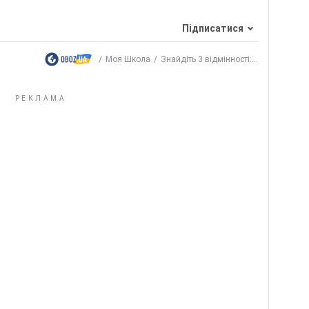
Підписатися
Моя Школа
Знайдіть 3 відмінності:...