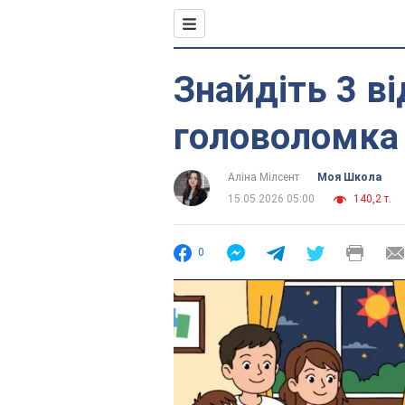
Знайдіть 3 ві
головоломка
Аліна Мілсент
Моя Школа
15.05.2026 05:00
140,2 т.
0