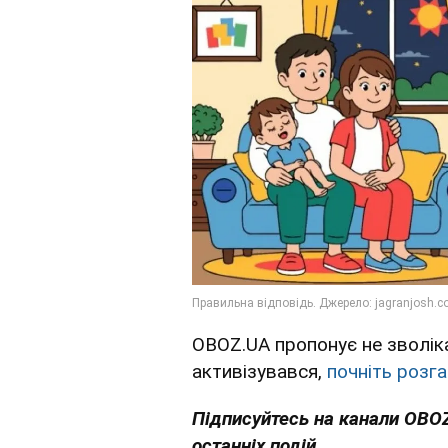
OBOZ.UA пропонує не зволіка
активізувався,
почніть розг
Підписуйтесь на канали OBO
останніх подій.