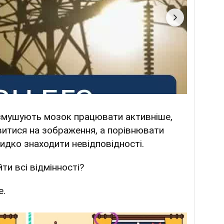
я змушують мозок працювати активніше,
витися на зображення, а порівнювати
видко знаходити невідповідності.
и всі відмінності?
е.