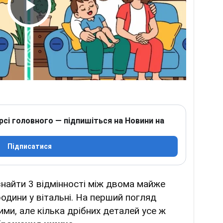
Play Video
рсі головного — підпишіться на Новини на
Підписатися
найти 3 відмінності між двома майже
дини у вітальні. На перший погляд
ми, але кілька дрібних деталей усе ж