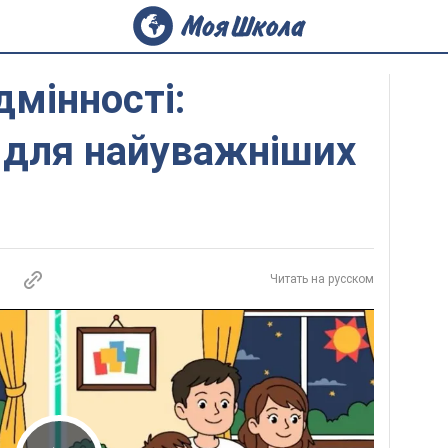
дмінності:
 для найуважніших
Читать на русском