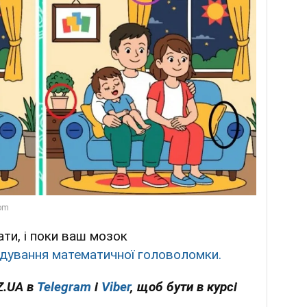
ти, і поки ваш мозок
адування математичної головоломки.
Z.UA в
Telegram
і
Viber
, щоб бути в курсі