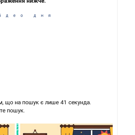
браження нижче.
ідео дня
, що на пошук є лише 41 секунда.
те пошук.