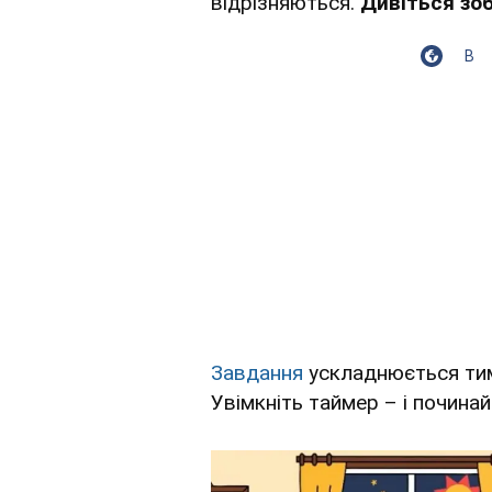
відрізняються.
Дивіться зо
В
Завдання
ускладнюється тим
Увімкніть таймер – і починай