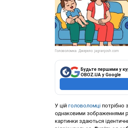
Будьте першими у ку
OBOZ.UA у Google
У цій
головоломці
потрібно з
однаковими зображеннями ро
картинки здаються ідентични