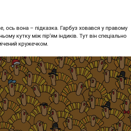
е, ось вона – підказка. Гарбуз ховався у правому
ьому кутку між пір’ям індиків. Тут він спеціально
мічений кружечком.