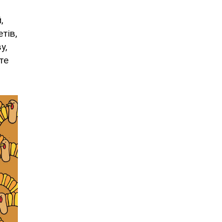
,
тів,
у,
те