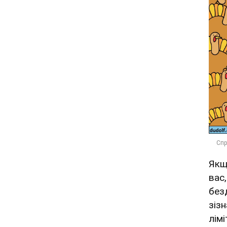
Якщ
вас,
без
зіз
лім