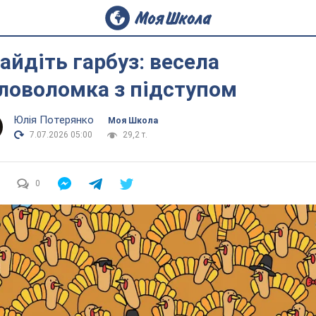
айдіть гарбуз: весела
ловоломка з підступом
Юлія Потерянко
Моя Школа
7.07.2026 05:00
29,2 т.
0