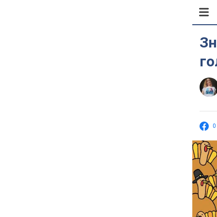
Зн
го
0