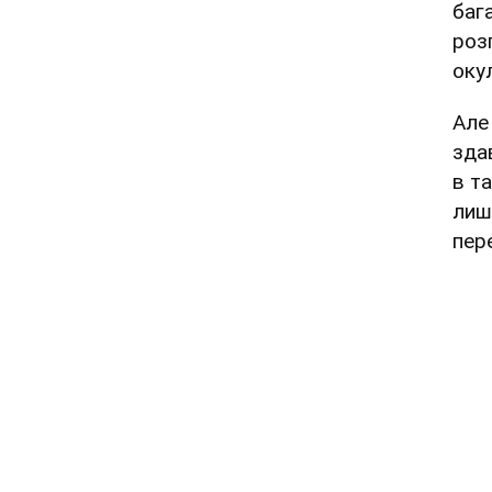
баг
роз
окул
Але
зда
в т
лиш
пер