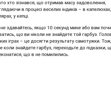
ато хто зізнався, що отримав масу задоволення,
глядаючи в процесі веселих індиків – в капелюхах,
ярах, у кепці.
 не здавайтесь, якщо 10 секунд мине або вам поч
ватись, що ви ніколи не знайдете той гарбуз. Голо
аких іграх – це досягти результату самотужки. Тож
е коли знайдете гарбуз, переходьте до підказки, 
еконатися, що в не помилились.