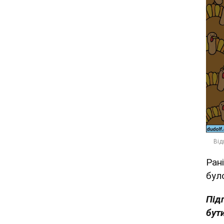
Ран
бул
Під
бути