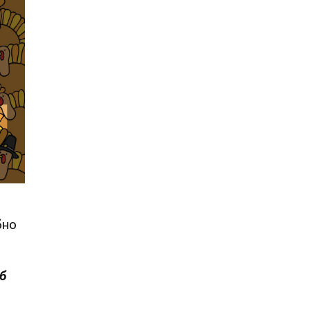
бно
об