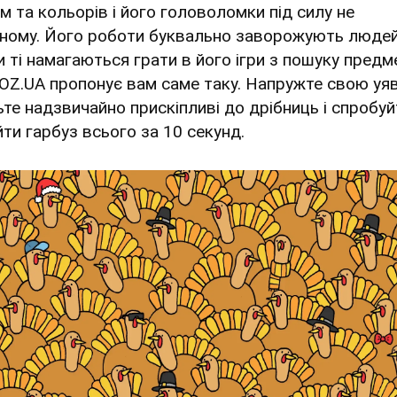
м та кольорів і його головоломки під силу не
ному. Його роботи буквально заворожують людей
и ті намагаються грати в його ігри з пошуку предме
BOZ.UA пропонує вам саме таку. Напружте свою уяв
ьте надзвичайно прискіпливі до дрібниць і спробуй
йти гарбуз всього за 10 секунд.