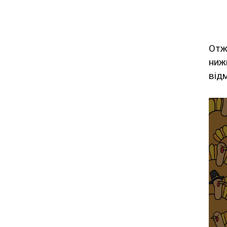
Отж
нижн
від