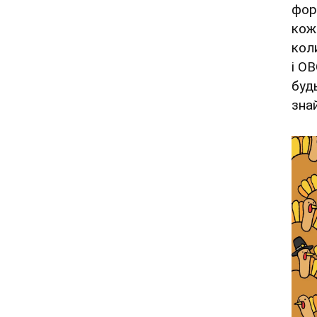
фор
кож
кол
і O
буд
зна