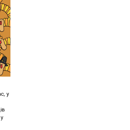
с, у
ів
 у