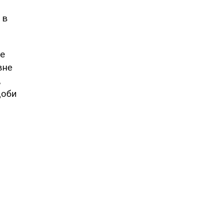
 в
не
вне
,
щоби