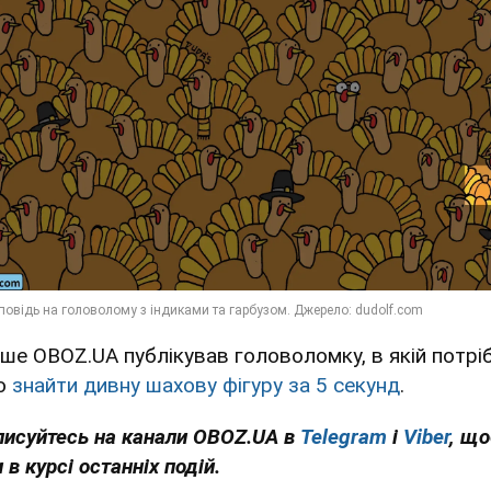
іше OBOZ.UA публікував головоломку, в якій потрі
о
знайти дивну шахову фігуру за 5 секунд
.
писуйтесь на канали OBOZ.UA в
Telegram
і
Viber
, щ
 в курсі останніх подій.