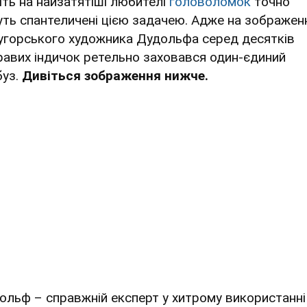
іть на найзатятіші любителі
головоломок
точно
уть спантеличені цією задачею. Адже на зображен
 угорського художника Дудольфа серед десятків
равих індичок ретельно заховався один-єдиний
буз.
Дивіться зображення нижче.
ольф – справжній експерт у хитрому використанні