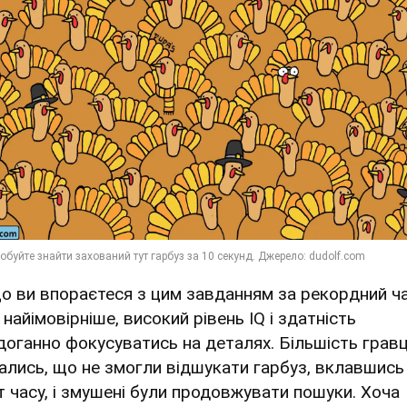
о ви впораєтеся з цим завданням за рекордний ча
 найімовірніше, високий рівень IQ і здатність
доганно фокусуватись на деталях. Більшість гравц
нались, що не змогли відшукати гарбуз, вклавшись
іт часу, і змушені були продовжувати пошуки. Хоча