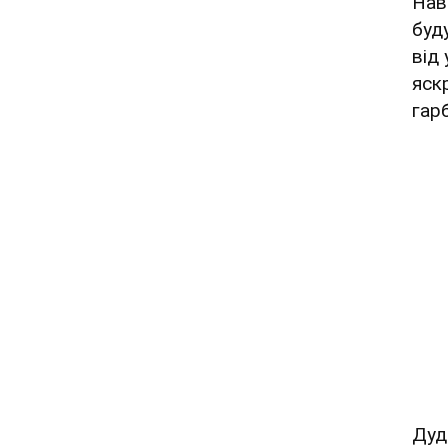
Нав
буд
від
яск
гар
Дуд