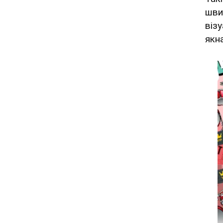
шви
віз
якн