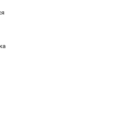
ся
ка