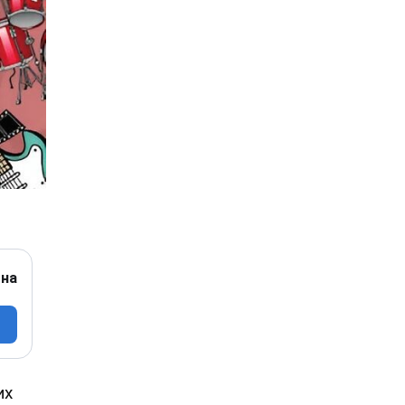
 на
их