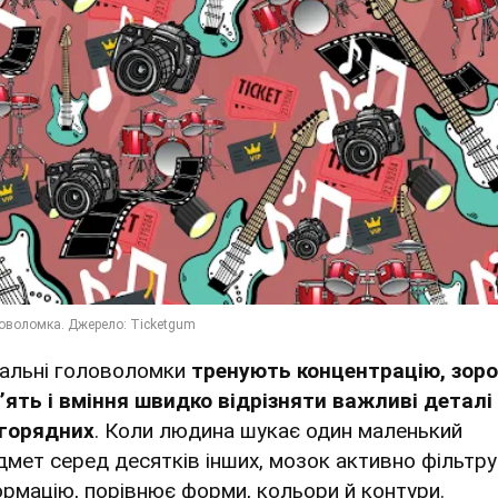
уальні головоломки
тренують концентрацію, зор
’ять і вміння швидко відрізняти важливі деталі 
горядних
. Коли людина шукає один маленький
дмет серед десятків інших, мозок активно фільтру
ормацію, порівнює форми, кольори й контури.