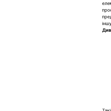
еле
про
пре
іншу
Див
Так