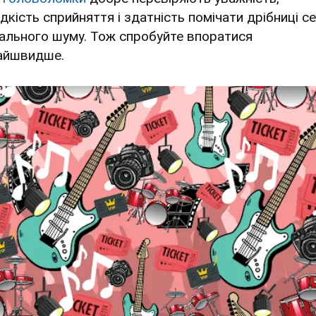
дкість сприйняття і здатність помічати дрібниці с
уального шуму. Тож спробуйте впоратися
айшвидше.