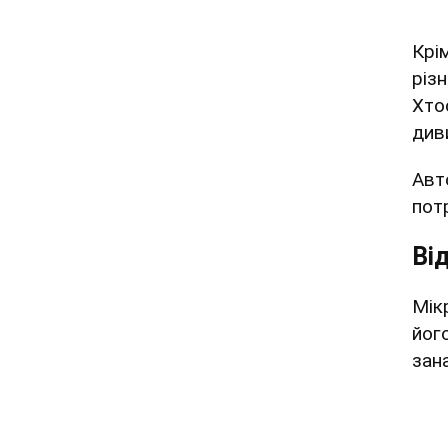
Крі
різ
Хто
див
Авт
пот
Ві
Мік
йог
зан