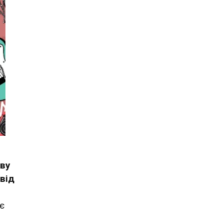
ову
від
є