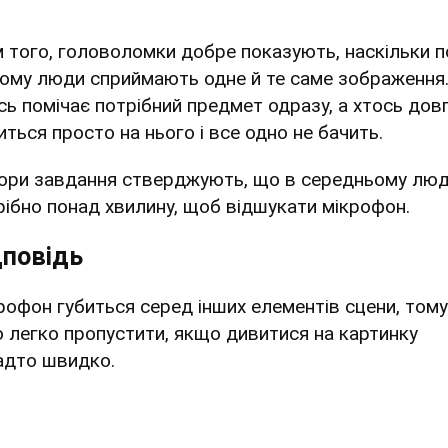
м того, головоломки добре показують, наскільки п
ному люди сприймають одне й те саме зображення
сь помічає потрібний предмет одразу, а хтось дов
иться просто на нього і все одно не бачить.
ори завдання стверджують, що в середньому лю
рібно понад хвилину, щоб відшукати мікрофон.
дповідь
рофон губиться серед інших елементів сцени, тому
о легко пропустити, якщо дивитися на картинку
адто швидко.