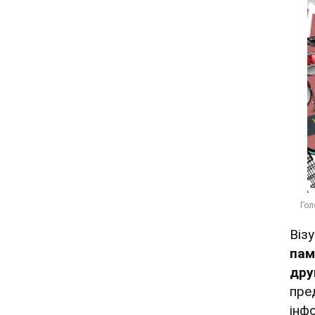
Віз
пам
дру
пре
інф