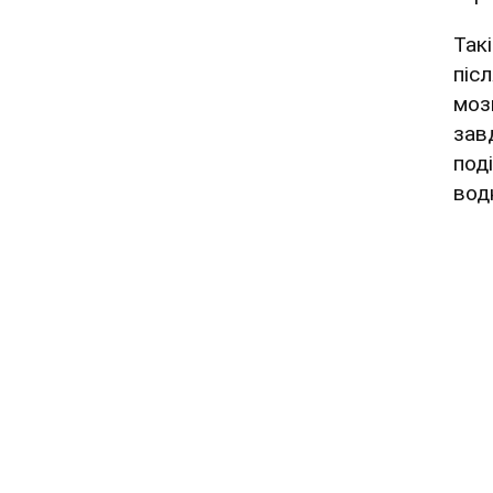
Так
піс
моз
зав
под
вод