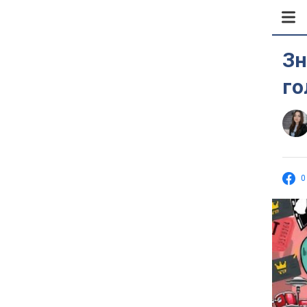
Зн
го
0