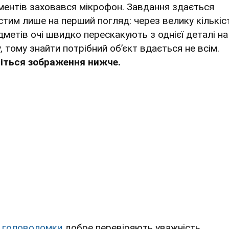
ментів заховався мікрофон. Завдання здається
стим лише на перший погляд: через велику кількіс
дметів очі швидко перескакують з однієї деталі на
, тому знайти потрібний об’єкт вдається не всім.
іться зображення нижче.
і
головоломки
добре перевіряють уважність,