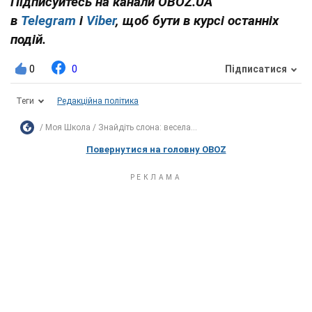
Підписуйтесь на канали OBOZ.UA
в
Telegram
і
Viber
, щоб бути в курсі останніх
подій.
0
0
Підписатися
Теги
Редакційна політика
Моя Школа
Знайдіть слона: весела...
Повернутися на головну OBOZ