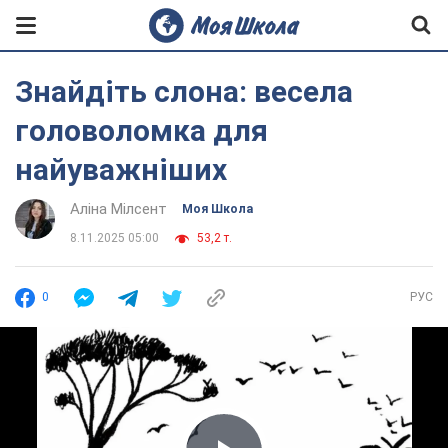
Знайдіть слона: весела
головоломка для
найуважніших
Аліна Мілсент
Моя Школа
8.11.2025 05:00
53,2 т.
0
РУС