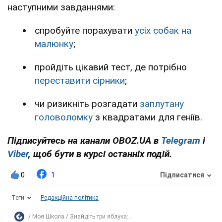
наступними завданнями:
спробуйте порахувати
усіх собак на
малюнку
;
пройдіть цікавий тест, де потрібно
переставити сірники
;
чи ризикніть розгадати
заплутану
головоломку
з квадратами для геніїв.
Підписуйтесь на канали OBOZ.UA в
Telegram
і
Viber
, щоб бути в курсі останніх подій.
0
1
Підписатися
Теги
Редакційна політика
Моя Школа
Знайдіть три яблука:...