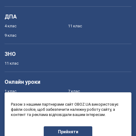
ДПА
4 клас
11 клас
9 клас
ЗНО
11 клас
Онлайн уроки
1 клас
7 клас
2 клас
8 клас
Разом з нашими партнерами сайт OBOZ.UA використовує
файли cookie, щоб забезпечити належну роботу сайту, а
3 клас
9 клас
контент та реклама відповідали вашим інтересам.
4 клас
10 клас
5 клас
11 клас
Прийняти