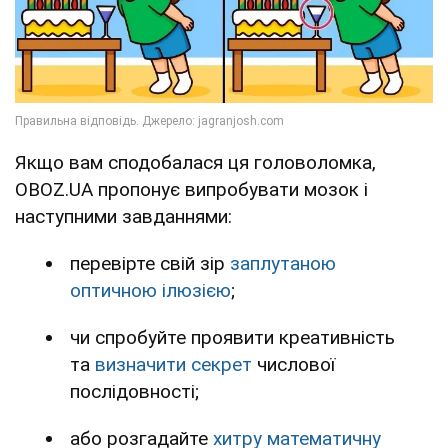
Якщо вам сподобалася ця головоломка,
OBOZ.UA пропонує випробувати мозок і
наступними завданнями:
перевірте свій зір
заплутаною
оптичною ілюзією
;
чи спробуйте проявити креативність
та
визначити секрет
числової
послідовності;
або розгадайте
хитру математичну