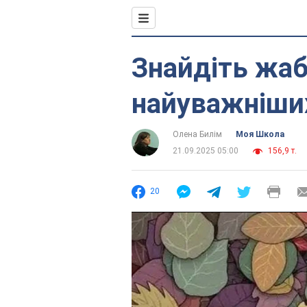
Знайдіть жаб
найуважніши
Олена Билім
Моя Школа
21.09.2025 05:00
156,9 т.
20