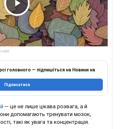
Play Video
рсі головного — підпишіться на Новини на
Підписатися
ій
— це не лише цікава розвага, а й
Вони допомагають тренувати мозок,
сті, такі як увага та концентрація.