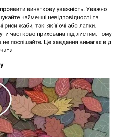
 проявити виняткову уважність. Уважно
укайте найменші невідповідності та
 риси жаби, такі як її очі або лапки.
ути частково прихована під листям, тому
 не поспішайте. Це завдання вимагає від
чити.
ку