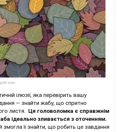
тичній ілюзії, яка перевірить вашу
дання — знайти жабу, що спритно
ого листя.
Ця головоломка є справжнім
аба ідеально зливається з оточенням.
 змогла її знайти, що робить це завдання