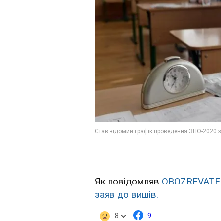
Як повідомляв
OBOZREVATE
заяв до вишів.
8
9