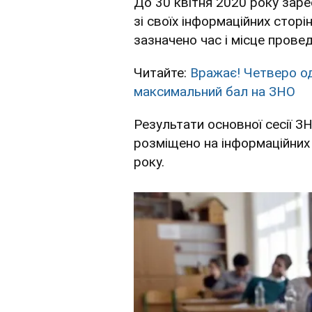
До 30 квітня 2020 року зар
зі своїх інформаційних стор
зазначено час і місце прове
Читайте:
Вражає! Четверо од
максимальний бал на ЗНО
Результати основної сесії З
розміщено на інформаційних 
року.