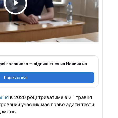
Play Video
рсі головного — підпишіться на Новини на
Підписатися
ання
в 2020 році триватиме з 21 травня
трований учасник має право здати тести
дметів.