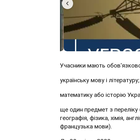
Учасники мають обов'язково
українську мову і літературу;
математику або історію Украї
ще один предмет з переліку (
географія, фізика, хімія, анг
французька мови).