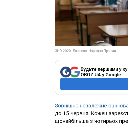
Будьте першими у ку
OBOZ.UA у Google
Зовнішнє незалежне оцінюв
до 15 червня. Кожен зареєс
щонайбільше з чотирьох пре