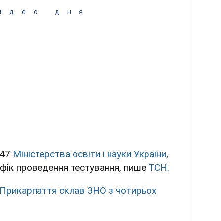
ідео дня
947
Міністерства освіти і науки України
,
афік проведення тестування, пише
ТСН.
 Прикарпаття склав ЗНО з чотирьох