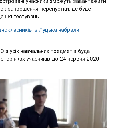
еєстровані учасники зможуть завантажити
інок запрошення-перепустки, де буде
дення тестувань.
нокласників із Луцька набрали
НО з усіх навчальних предметів буде
сторінках учасників до 24 червня 2020