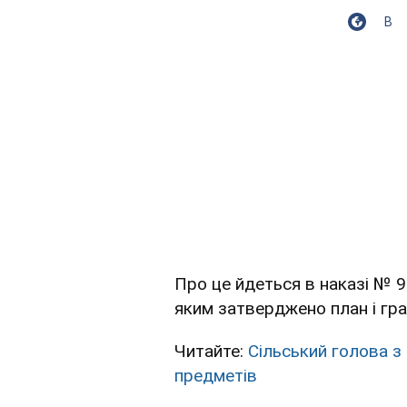
В
Про це йдеться в наказі № 
яким затверджено план і гр
Читайте:
Сільський голова з
предметів