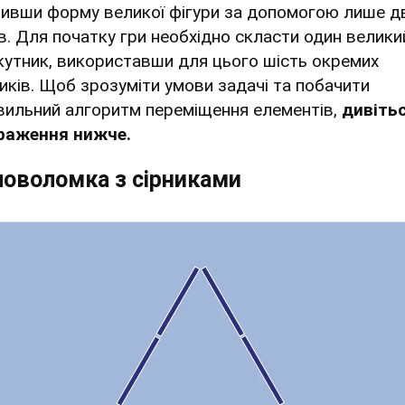
нивши форму великої фігури за допомогою лише д
ів. Для початку гри необхідно скласти один велики
кутник, використавши для цього шість окремих
ників. Щоб зрозуміти умови задачі та побачити
вильний алгоритм переміщення елементів,
дивіть
раження нижче.
ловоломка з сірниками