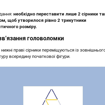
дання:
необхідно переставити лише 2 сірники т
ом, щоб утворилося рівно 2 трикутники
нтичного розміру.
зв’язання головоломки
 нижні праві сірники переміщуються із зовнішньог
туру всередину початкової фігури.