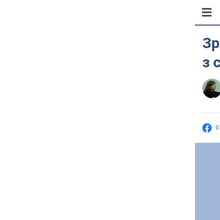
Зр
з 
0