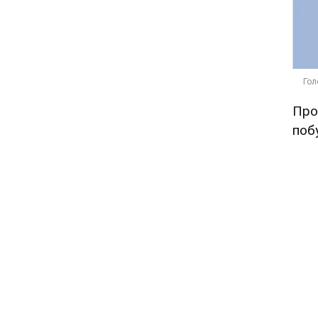
Про
побу