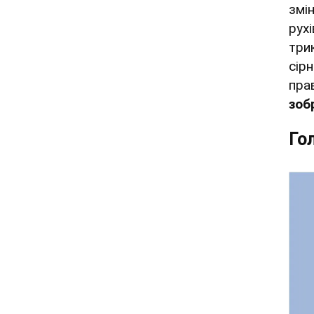
змі
рух
три
сір
пра
зоб
Го