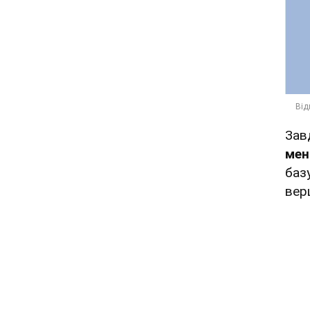
Зав
мен
баз
вер