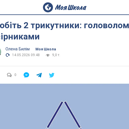
обіть 2 трикутники: головоло
сірниками
Олена Билім
Моя Школа
14.05.2026 09:48
9,0 т.
0