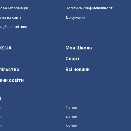
ова інформація
Політика конфіденційності
ама на сайті
Документи
кційна політика
Z.UA
Моя Школа
т
Спорт
пільство
Всі новини
ини освіти
З
ас
2 клас
ас
4 клас
ас
6 клас