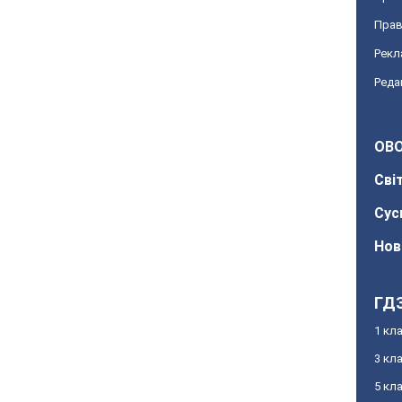
Прав
Рекл
Реда
OBO
Сві
Сус
Нов
ГД
1 кл
3 кл
5 кл