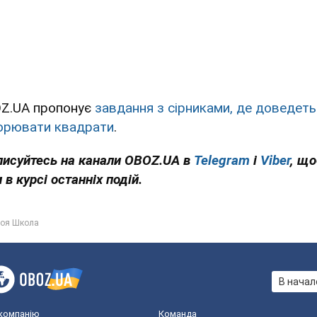
Z.UA пропонує
завдання з сірниками, де доведеть
орювати квадрати
.
писуйтесь на канали OBOZ.UA в
Telegram
і
Viber
, щ
 в курсі останніх подій.
оя Школа
В начал
компанію
Команда