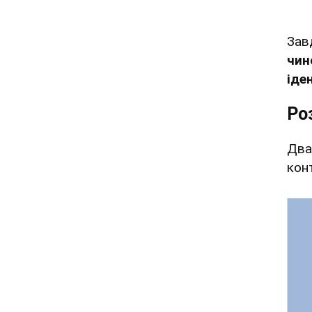
Зав
чин
іде
Ро
Два
кон