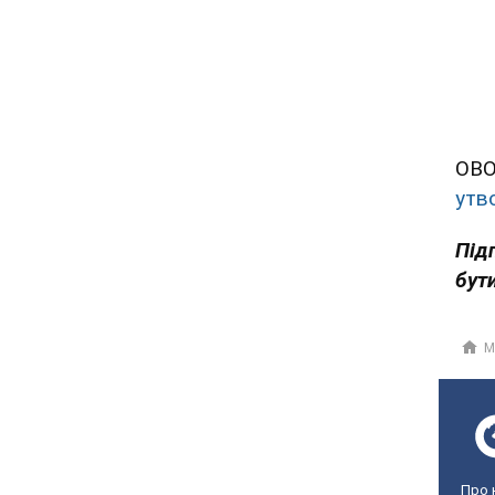
OBO
утв
Під
бути
М
Про 