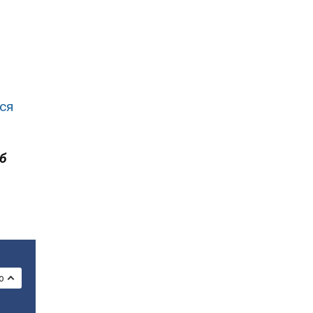
ся
об
о