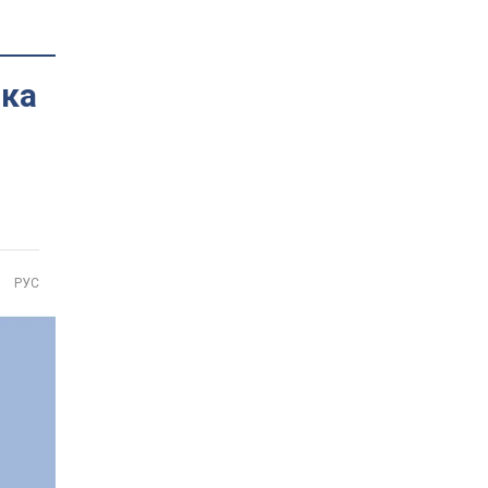
мка
РУС