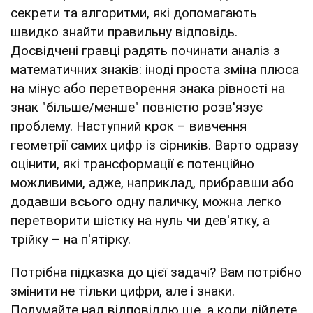
секрети та алгоритми, які допомагають
швидко знайти правильну відповідь.
Досвідчені гравці радять починати аналіз з
математичних знаків: іноді проста зміна плюса
на мінус або перетворення знака рівності на
знак "більше/менше" повністю розв'язує
проблему. Наступний крок – вивчення
геометрії самих цифр із сірників. Варто одразу
оцінити, які трансформації є потенційно
можливими, адже, наприклад, прибравши або
додавши всього одну паличку, можна легко
перетворити шістку на нуль чи дев'ятку, а
трійку – на п'ятірку.
Потрібна підказка до цієї задачі? Вам потрібно
змінити не тільки цифри, але і знаки.
Подумайте над відповіддю ще, а коли дійдете