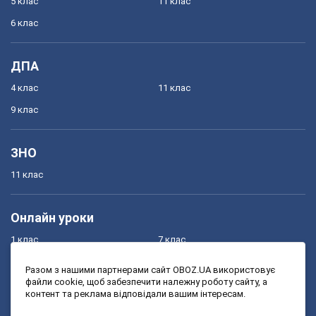
5 клас
11 клас
6 клас
ДПА
4 клас
11 клас
9 клас
ЗНО
11 клас
Онлайн уроки
1 клас
7 клас
2 клас
8 клас
Разом з нашими партнерами сайт OBOZ.UA використовує
файли cookie, щоб забезпечити належну роботу сайту, а
3 клас
9 клас
контент та реклама відповідали вашим інтересам.
4 клас
10 клас