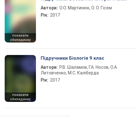
Автори:
О.О. Мартинюк, О. О. Гісем
Рік:
2017
показати
обкладинку
Підручники Біологія 9 клас
Автори:
Р.В. Шаламов, Г.А. Носов, О.А.
Литовченко, М.С. Каліберда
Рік:
2017
показати
обкладинку