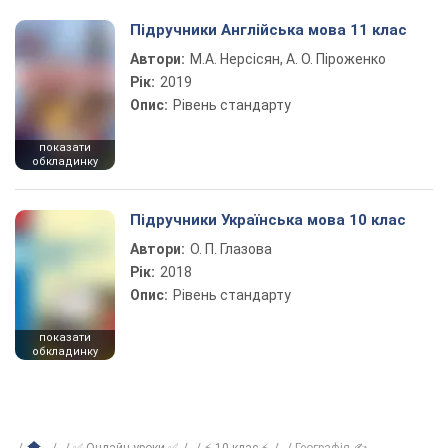
Підручники Англійська мова 11 клас
Автори:
М.А. Нерсісян, А. О. Піроженко
Рік:
2019
Опис:
Рівень стандарту
показати
обкладинку
Підручники Українська мова 10 клас
Автори:
О. П. Глазова
Рік:
2018
Опис:
Рівень стандарту
показати
обкладинку
✅ Онлайн уроки ✅
⚡ 10 клас ⚡
Географія ✍