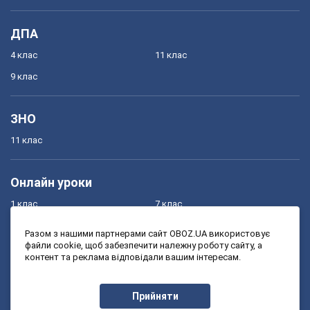
ДПА
4 клас
11 клас
9 клас
ЗНО
11 клас
Онлайн уроки
1 клас
7 клас
2 клас
8 клас
Разом з нашими партнерами сайт OBOZ.UA використовує
файли cookie, щоб забезпечити належну роботу сайту, а
3 клас
9 клас
контент та реклама відповідали вашим інтересам.
4 клас
10 клас
5 клас
11 клас
Прийняти