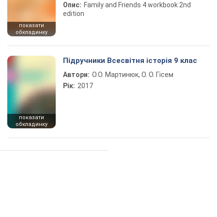
Опис:
Family and Friends 4 workbook 2nd
edition
показати
обкладинку
Підручники Всесвітня історія 9 клас
Автори:
О.О. Мартинюк, О. О. Гісем
Рік:
2017
показати
обкладинку