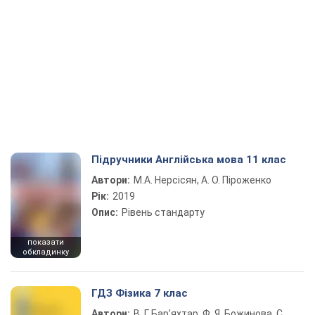
Підручники Англійська мова 11 клас
Автори:
М.А. Нерсісян, А. О. Піроженко
Рік:
2019
Опис:
Рівень стандарту
показати
обкладинку
ГДЗ Фізика 7 клас
Автори:
В. Г. Бар’яхтар, Ф. Я. Божинова, С.