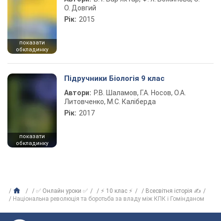
О. Довгий
Рік:
2015
показати
обкладинку
Підручники Біологія 9 клас
Автори:
Р.В. Шаламов, Г.А. Носов, О.А.
Литовченко, М.С. Каліберда
Рік:
2017
показати
обкладинку
✅ Онлайн уроки ✅
⚡ 10 клас ⚡
Всесвітня історія ✍
Національна революція та боротьба за владу між КПК і Гомінданом