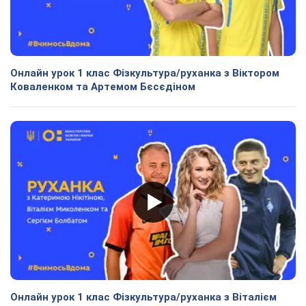
Онлайн урок 1 клас Фізкультура/руханка з Віктором
Коваленком та Артемом Бєсєдіном
Онлайн урок 1 клас Фізкультура/руханка з Віталієм