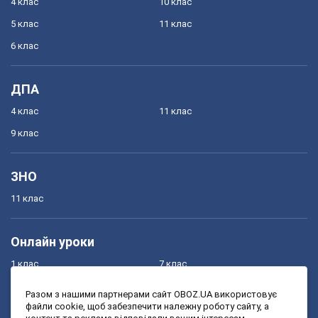
4 клас
10 клас
5 клас
11 клас
6 клас
ДПА
4 клас
11 клас
9 клас
ЗНО
11 клас
Онлайн уроки
1 клас
7 клас
2 клас
8 клас
Разом з нашими партнерами сайт OBOZ.UA використовує
файли cookie, щоб забезпечити належну роботу сайту, а
3 клас
9 клас