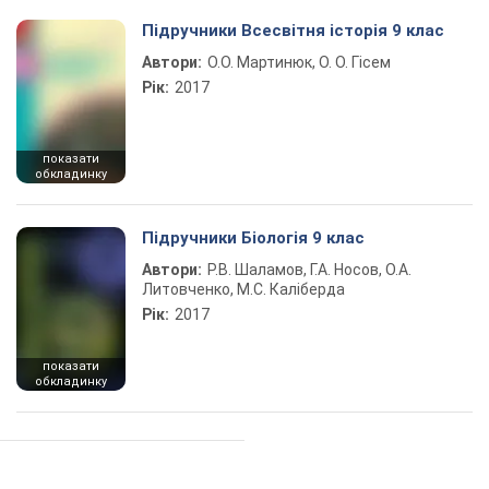
Підручники Всесвітня історія 9 клас
Автори:
О.О. Мартинюк, О. О. Гісем
Рік:
2017
показати
обкладинку
Підручники Біологія 9 клас
Автори:
Р.В. Шаламов, Г.А. Носов, О.А.
Литовченко, М.С. Каліберда
Рік:
2017
показати
обкладинку