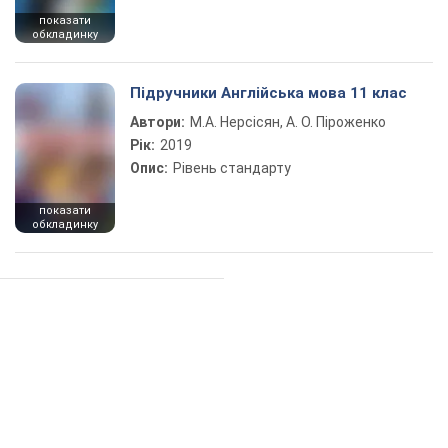
показати
обкладинку
Підручники Англійська мова 11 клас
Автори:
М.А. Нерсісян, А. О. Піроженко
Рік:
2019
Опис:
Рівень стандарту
показати
обкладинку