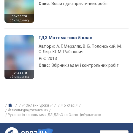
Опис:
Зошит для практичних робіт
показати
обкладинку
ГДЗ Математика 5 клас
Автори:
А. Г. Мерзляк, В. Б. Полонський, М.
С. Якір, Ю. М. Рабінович
Рік:
2013
Опис:
Збірник задач і контрольних робіт
показати
обкладинку
✅ Онлайн уроки ✅
⚡ 5 клас ⚡
Фізкультура/руханка ✍
Руханка із запальними ДЗІДЗЬО та Олею Цибульською