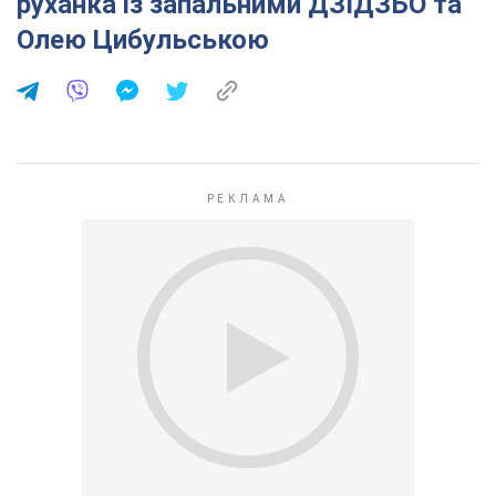
руханка із запальними ДЗІДЗЬО та
Олею Цибульською