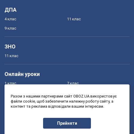
ДПА
4 клас
11 клас
9 клас
ЗНО
11 клас
Онлайн уроки
1 клас
7 клас
2 клас
8 клас
Разом з нашими партнерами сайт OBOZ.UA використовує
файли cookie, щоб забезпечити належну роботу сайту, а
3 клас
9 клас
контент та реклама відповідали вашим інтересам.
4 клас
10 клас
5 клас
11 клас
Прийняти
6 клас