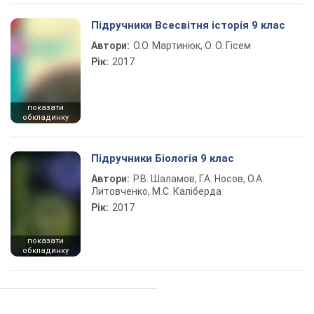
Підручники Всесвітня історія 9 клас
Автори:
О.О. Мартинюк, О. О. Гісем
Рік:
2017
показати
обкладинку
Підручники Біологія 9 клас
Автори:
Р.В. Шаламов, Г.А. Носов, О.А.
Литовченко, М.С. Каліберда
Рік:
2017
показати
обкладинку