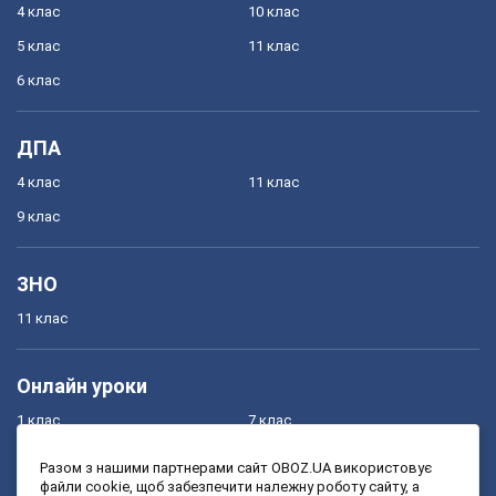
4 клас
10 клас
5 клас
11 клас
6 клас
ДПА
4 клас
11 клас
9 клас
ЗНО
11 клас
Онлайн уроки
1 клас
7 клас
2 клас
8 клас
Разом з нашими партнерами сайт OBOZ.UA використовує
файли cookie, щоб забезпечити належну роботу сайту, а
3 клас
9 клас