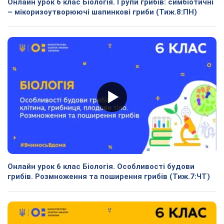
Онлайн урок 6 клас Біологія. Групи грибів: симбіотичні
– мікоризоутворюючі шапинкові гриби (Тиж.8:ПН)
Онлайн урок 6 клас Біологія. Особливості будови
грибів. Розмноження та поширення грибів (Тиж.7:ЧТ)