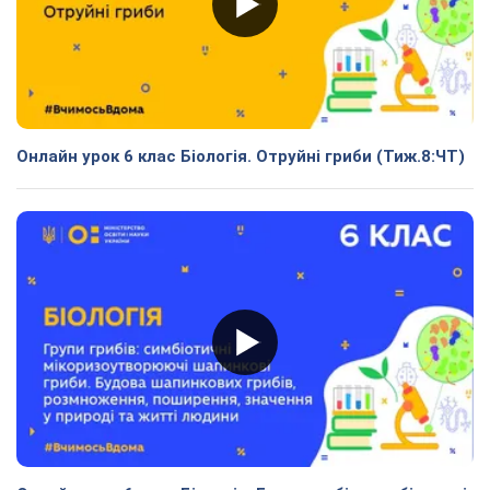
Онлайн урок 6 клас Біологія. Отруйні гриби (Тиж.8:ЧТ)