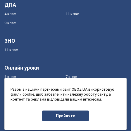
ДПА
4 клас
11 клас
9 клас
ЗНО
11 клас
Онлайн уроки
1 клас
7 клас
2 клас
8 клас
Разом з нашими партнерами сайт OBOZ.UA використовує
файли cookie, щоб забезпечити належну роботу сайту, а
3 клас
9 клас
контент та реклама відповідали вашим інтересам.
4 клас
10 клас
5 клас
11 клас
Прийняти
6 клас