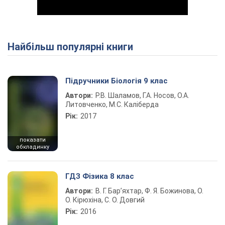
Найбільш популярні книги
Play Video
Підручники Біологія 9 клас
Автори:
Р.В. Шаламов, Г.А. Носов, О.А.
Литовченко, М.С. Каліберда
Рік:
2017
показати
обкладинку
ГДЗ Фізика 8 клас
Автори:
В. Г. Бар’яхтар, Ф. Я. Божинова, О.
О. Кірюхіна, С. О. Довгий
Рік:
2016