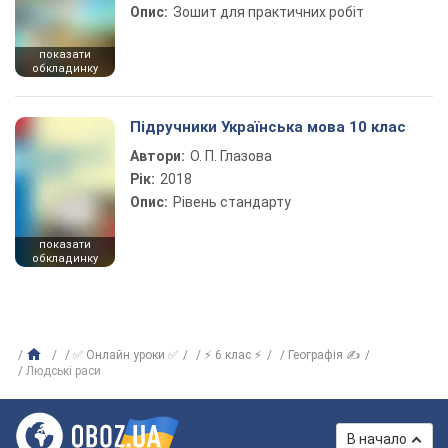
Опис:
Зошит для практичних робіт
показати
обкладинку
Підручники Українська мова 10 клас
Автори:
О. П. Глазова
Рік:
2018
Опис:
Рівень стандарту
показати
обкладинку
✅ Онлайн уроки ✅
⚡ 6 клас ⚡
Географія ✍
Людські раси
В начало