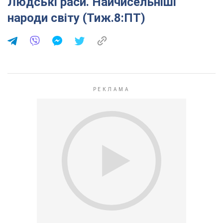
Людські раси. Найчисельніші
народи світу (Тиж.8:ПТ)