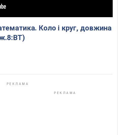
атематика. Коло і круг, довжина
ж.8:ВТ)