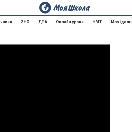
учники
ЗНО
ДПА
Онлайн уроки
НМТ
Моя їдаль