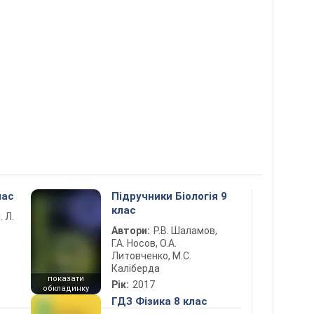
лас
Підручники Біологія 9
клас
. Л.
Автори:
Р.В. Шаламов,
Г.А. Носов, О.А.
Литовченко, М.С.
Каліберда
показати
Рік:
2017
обкладинку
5
ГДЗ Фізика 8 клас