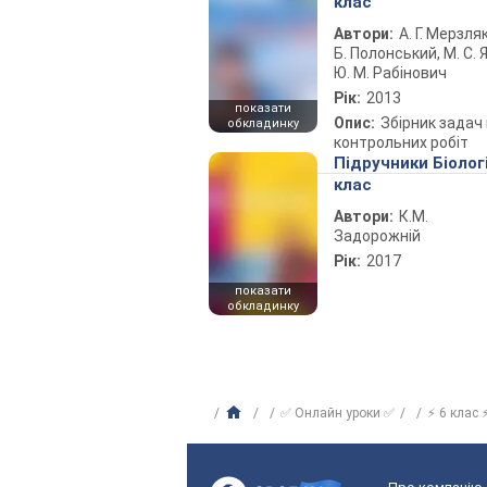
клас
Автори:
А. Г. Мерзляк
Б. Полонський, М. С. Я
Ю. М. Рабінович
Рік:
2013
показати
Опис:
Збірник задач 
обкладинку
контрольних робіт
Підручники Біолог
клас
Автори:
К.М.
Задорожній
Рік:
2017
показати
обкладинку
✅ Онлайн уроки ✅
⚡ 6 клас 