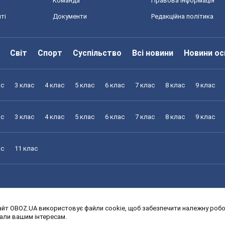
Команда
Правова інформація
ті
Документи
Редакційна політика
Світ
Спорт
Суспільство
Всі новини
Новини ос
ас
3 клас
4 клас
5 клас
6 клас
7 клас
8 клас
9 клас
ас
3 клас
4 клас
5 клас
6 клас
7 клас
8 клас
9 клас
ас
11 клас
йт OBOZ.UA використовує файли cookie, щоб забезпечити належну робот
ас
3 клас
4 клас
5 клас
6 клас
7 клас
8 клас
9 клас
дали вашим інтересам.