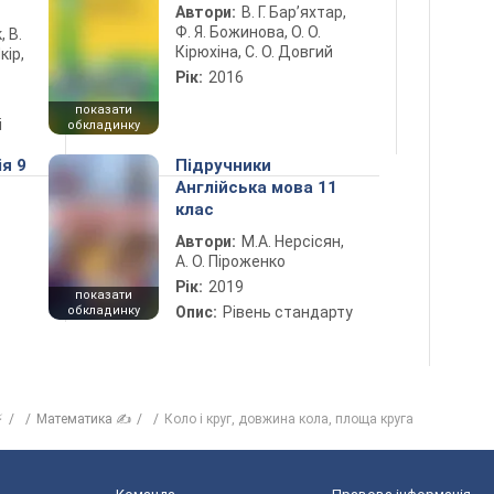
Автори:
В. Г. Бар’яхтар,
Ф. Я. Божинова, О. О.
, В.
Кірюхіна, С. О. Довгий
кір,
Рік:
2016
показати
і
обкладинку
ія 9
Підручники
Англійська мова 11
клас
Автори:
М.А. Нерсісян,
А. О. Піроженко
Рік:
2019
показати
обкладинку
Опис:
Рівень стандарту
⚡
Математика ✍
Коло і круг, довжина кола, площа круга