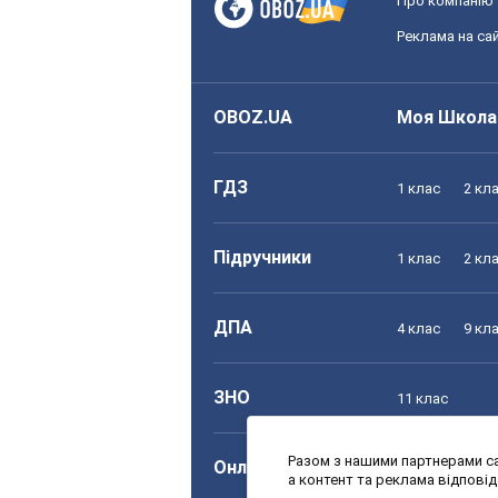
Про компанію
Реклама на сай
OBOZ.UA
Моя Школа
ГДЗ
1 клас
2 кл
Підручники
1 клас
2 кл
ДПА
4 клас
9 кл
ЗНО
11 клас
Разом з нашими партнерами са
Онлайн уроки
1 клас
2 кл
а контент та реклама відпові