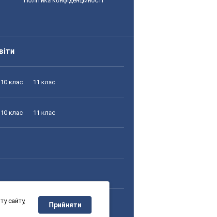
Політика конфіденційності
віти
10 клас
11 клас
10 клас
11 клас
у сайту,
10 клас
11 клас
Прийняти