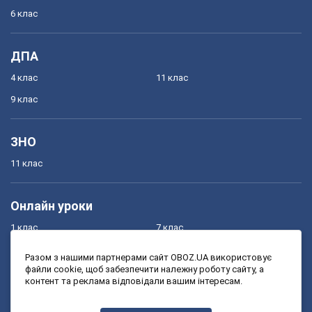
6 клас
ДПА
4 клас
11 клас
9 клас
ЗНО
11 клас
Онлайн уроки
1 клас
7 клас
2 клас
8 клас
Разом з нашими партнерами сайт OBOZ.UA використовує
файли cookie, щоб забезпечити належну роботу сайту, а
3 клас
9 клас
контент та реклама відповідали вашим інтересам.
4 клас
10 клас