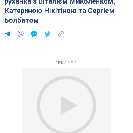
руханка з Віталієм Миколенком,
Катериною Нікітіною та Сергієм
Болбатом