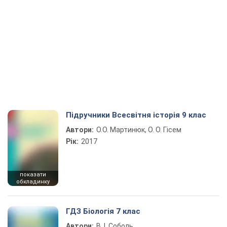
Підручники Всесвітня історія 9 клас
Автори:
О.О. Мартинюк, О. О. Гісем
Рік:
2017
показати
обкладинку
ГДЗ Біологія 7 клас
Автори:
В. І. Соболь