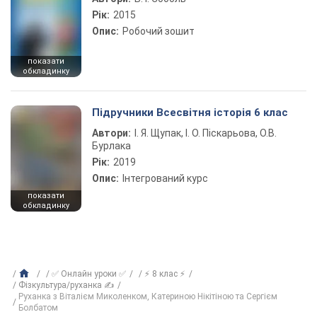
Рік:
2015
Опис:
Робочий зошит
показати
обкладинку
Підручники Всесвітня історія 6 клас
Автори:
І. Я. Щупак, І. О. Піскарьова, О.В.
Бурлака
Рік:
2019
Опис:
Інтегрований курс
показати
обкладинку
✅ Онлайн уроки ✅
⚡ 8 клас ⚡
Фізкультура/руханка ✍
Руханка з Віталієм Миколенком, Катериною Нікітіною та Сергієм
Болбатом