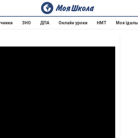
учники
ЗНО
ДПА
Онлайн уроки
НМТ
Моя їдаль