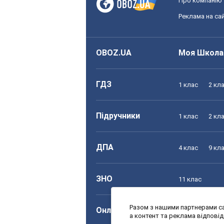
Про компанію
Реклама на сай
OBOZ.UA
Моя Школа
ГДЗ
1 клас
2 кл
Підручники
1 клас
2 кл
ДПА
4 клас
9 кл
ЗНО
11 клас
Разом з нашими партнерами са
Онлайн уроки
1 клас
2 кл
а контент та реклама відпові