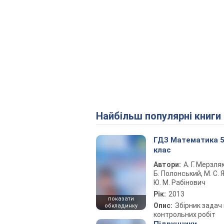
Найбільш популярні книги
ГДЗ Математика 
клас
Автори:
А. Г. Мерзляк
Б. Полонський, М. С. Я
Ю. М. Рабінович
Рік:
2013
показати
Опис:
Збірник задач 
обкладинку
контрольних робіт