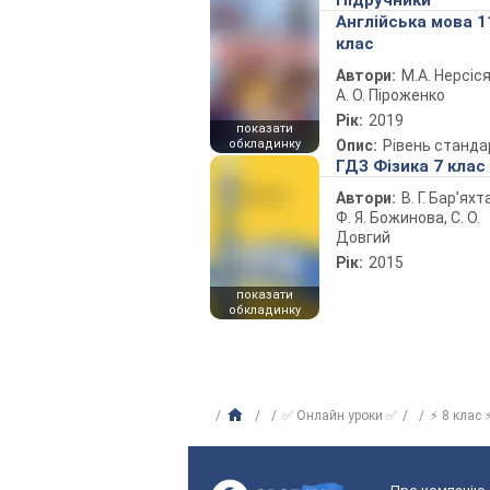
Підручники
Англійська мова 1
клас
Автори:
М.А. Нерсіся
А. О. Піроженко
Рік:
2019
показати
обкладинку
Опис:
Рівень станда
ГДЗ Фізика 7 клас
Автори:
В. Г. Бар’яхт
Ф. Я. Божинова, С. О.
Довгий
Рік:
2015
показати
обкладинку
✅ Онлайн уроки ✅
⚡ 8 клас 