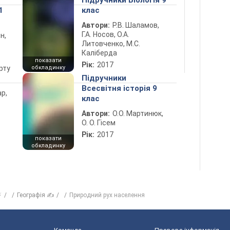
Підручники Біологія 9
1
клас
Автори:
Р.В. Шаламов,
Г.А. Носов, О.А.
н,
Литовченко, М.С.
Каліберда
показати
Рік:
2017
рту
обкладинку
Підручники
Всесвітня історія 9
ар,
клас
Автори:
О.О. Мартинюк,
О. О. Гісем
Рік:
2017
показати
обкладинку
⚡
Географія ✍
Природний рух населення