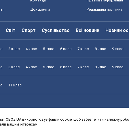
Команда
Правова інформація
ті
Документи
Редакційна політика
Світ
Спорт
Суспільство
Всі новини
Новини ос
ас
3 клас
4 клас
5 клас
6 клас
7 клас
8 клас
9 клас
ас
3 клас
4 клас
5 клас
6 клас
7 клас
8 клас
9 клас
ас
11 клас
йт OBOZ.UA використовує файли cookie, щоб забезпечити належну робот
ас
3 клас
4 клас
5 клас
6 клас
7 клас
8 клас
9 клас
дали вашим інтересам.