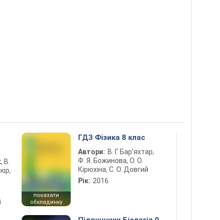
5
ГДЗ Фізика 8 клас
Автори:
В. Г. Бар’яхтар,
Ф. Я. Божинова, О. О.
, В.
Кірюхіна, С. О. Довгий
кір,
Рік:
2016
показати
і
обкладинку