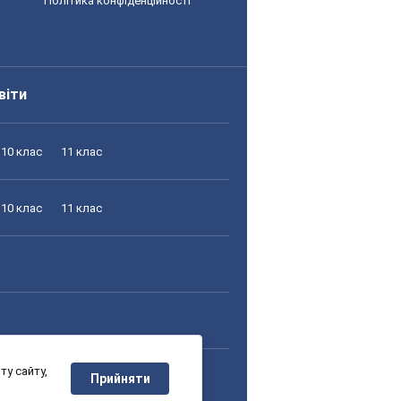
Політика конфіденційності
віти
10 клас
11 клас
10 клас
11 клас
у сайту,
10 клас
11 клас
Прийняти