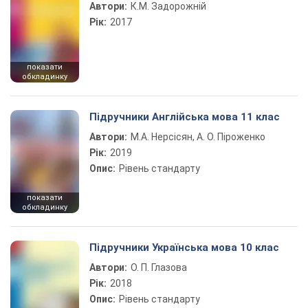
Автори:
К.М. Задорожній
Рік:
2017
показати
обкладинку
Підручники Англійська мова 11 клас
Автори:
М.А. Нерсісян, А. О. Піроженко
Рік:
2019
Опис:
Рівень стандарту
показати
обкладинку
Підручники Українська мова 10 клас
Автори:
О. П. Глазова
Рік:
2018
Опис:
Рівень стандарту