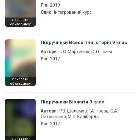
Рік:
2019
Опис:
Інтегрований курс
показати
обкладинку
Підручники Всесвітня історія 9 клас
Автори:
О.О. Мартинюк, О. О. Гісем
Рік:
2017
показати
обкладинку
Підручники Біологія 9 клас
Автори:
Р.В. Шаламов, Г.А. Носов, О.А.
Литовченко, М.С. Каліберда
Рік:
2017
показати