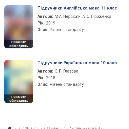
Підручники Англійська мова 11 клас
Автори:
М.А. Нерсісян, А. О. Піроженко
Рік:
2019
Опис:
Рівень стандарту
показати
обкладинку
Підручники Українська мова 10 клас
Автори:
О. П. Глазова
Рік:
2018
Опис:
Рівень стандарту
показати
обкладинку
✅ ЗНО ✅
⚡ 11 клас ⚡
Англійська мова ✍