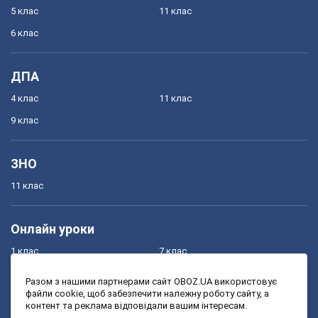
5 клас
11 клас
6 клас
ДПА
4 клас
11 клас
9 клас
ЗНО
11 клас
Онлайн уроки
1 клас
7 клас
2 клас
8 клас
Разом з нашими партнерами сайт OBOZ.UA використовує
файли cookie, щоб забезпечити належну роботу сайту, а
3 клас
9 клас
контент та реклама відповідали вашим інтересам.
4 клас
10 клас