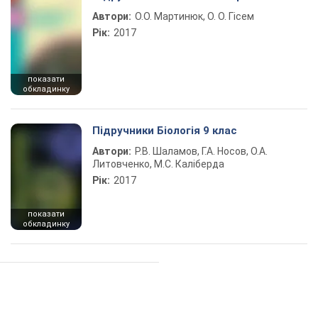
Автори:
О.О. Мартинюк, О. О. Гісем
Рік:
2017
показати
обкладинку
Підручники Біологія 9 клас
Автори:
Р.В. Шаламов, Г.А. Носов, О.А.
Литовченко, М.С. Каліберда
Рік:
2017
показати
обкладинку