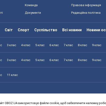
Команда
Правова інформація
ті
Документи
Редакційна політика
Світ
Спорт
Суспільство
Всі новини
Новини ос
ас
3 клас
4 клас
5 клас
6 клас
7 клас
8 клас
9 клас
ас
3 клас
4 клас
5 клас
6 клас
7 клас
8 клас
9 клас
ас
11 клас
йт OBOZ.UA використовує файли cookie, щоб забезпечити належну робот
ас
3 клас
4 клас
5 клас
6 клас
7 клас
8 клас
9 клас