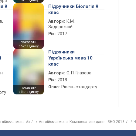
курс
обкладинку
ія 9
Підручники Біологія 9
клас
в,
Автори:
К.М.
Задорожній
Рік:
2017
показати
обкладинку
Підручники
1
Українська мова 10
клас
н,
Автори:
О. П. Глазова
Рік:
2018
Опис:
Рівень стандарту
показати
рту
обкладинку
глійська мова ✍
Англійська мова. Комплексне видання ЗНО 2018
Ч