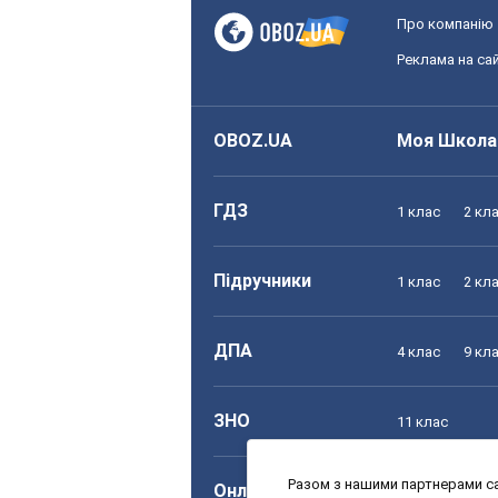
Про компанію
Реклама на сай
OBOZ.UA
Моя Школа
ГДЗ
1 клас
2 кл
Підручники
1 клас
2 кл
ДПА
4 клас
9 кл
ЗНО
11 клас
Разом з нашими партнерами са
Онлайн уроки
1 клас
2 кл