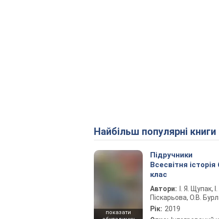
Найбільш популярні книги
Підручники
Всесвітня історія 
клас
Автори:
І. Я. Щупак, І.
Піскарьова, О.В. Бур
Рік:
2019
показати