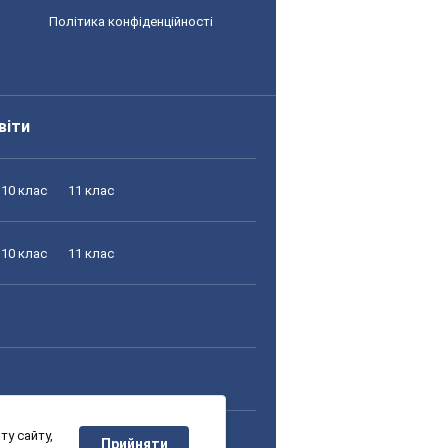
Політика конфіденційності
віти
10 клас
11 клас
10 клас
11 клас
у сайту,
10 клас
11 клас
Прийняти