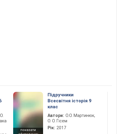
Підручники
6
Всесвітня історія 9
клас
 О.
Автори:
О.О. Мартинюк,
лака
О. О. Гісем
Рік:
2017
показати