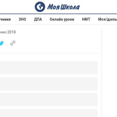
учники
ЗНО
ДПА
Онлайн уроки
НМТ
Моя їдаль
енко 2018