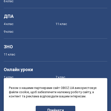
6 клас
ДПА
4 клас
11 клас
9 клас
ЗНО
11 клас
Онлайн уроки
1 клас
7 клас
2 клас
8 клас
Разом з нашими партнерами сайт OBOZ.UA використовує
файли cookie, щоб забезпечити належну роботу сайту, а
3 клас
9 клас
контент та реклама відповідали вашим інтересам.
4 клас
10 клас
5 клас
11 клас
Прийняти