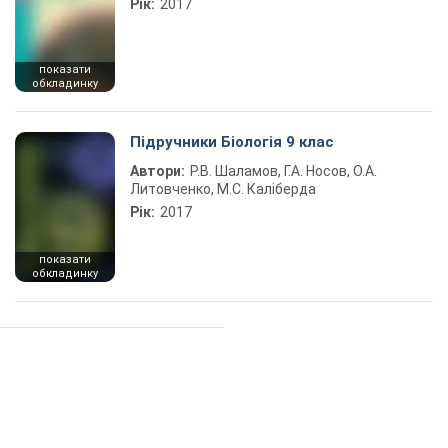
Рік:
2017
показати
обкладинку
Підручники Біологія 9 клас
Автори:
Р.В. Шаламов, Г.А. Носов, О.А.
Литовченко, М.С. Каліберда
Рік:
2017
показати
обкладинку