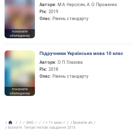
Автори:
М.А. Нерсісян, А. О. Піроженко
Рік:
2019
Опис:
Рівень стандарту
показати
обкладинку
Підручники Українська мова 10 клас
Автори:
О. П. Глазова
Рік:
2018
Опис:
Рівень стандарту
показати
обкладинку
✅ ЗНО ✅
⚡ 11 клас ⚡
Біологія ✍
Біологія. Типові тестові завдання 2016