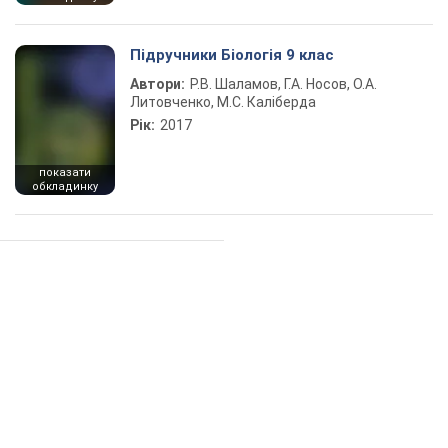
Підручники Біологія 9 клас
Автори:
Р.В. Шаламов, Г.А. Носов, О.А.
Литовченко, М.С. Каліберда
Рік:
2017
показати
обкладинку