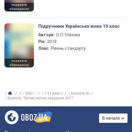
показати
обкладинку
Підручники Українська мова 10 клас
Автори:
О. П. Глазова
Рік:
2018
Опис:
Рівень стандарту
показати
обкладинку
✅ ЗНО ✅
⚡ 11 клас ⚡
Біологія ✍
Біологія. Типові тестові завдання 2017
В начало