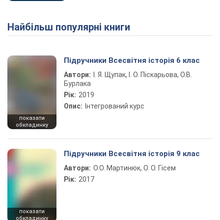
Найбільш популярні книги
Підручники Всесвітня історія 6 клас
Автори:
І. Я. Щупак, І. О. Піскарьова, О.В.
Бурлака
Рік:
2019
Опис:
Інтегрований курс
показати
обкладинку
Підручники Всесвітня історія 9 клас
Автори:
О.О. Мартинюк, О. О. Гісем
Рік:
2017
показати
обкладинку