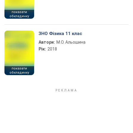
показати
обкладинку
ЗНО Фізика 11 клас
Автори:
М.О. Альошина
Рік:
2018
показати
обкладинку