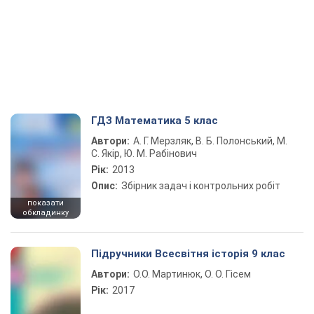
ГДЗ Математика 5 клас
Автори:
А. Г. Мерзляк, В. Б. Полонський, М.
С. Якір, Ю. М. Рабінович
Рік:
2013
Опис:
Збірник задач і контрольних робіт
показати
обкладинку
Підручники Всесвітня історія 9 клас
Автори:
О.О. Мартинюк, О. О. Гісем
Рік:
2017