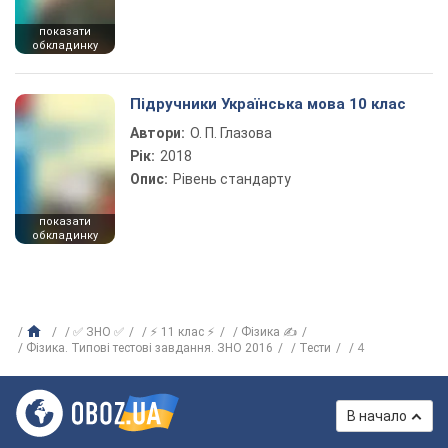
показати
обкладинку
Підручники Українська мова 10 клас
Автори:
О. П. Глазова
Рік:
2018
Опис:
Рівень стандарту
показати
обкладинку
✅ ЗНО ✅
⚡ 11 клас ⚡
Фізика ✍
Фізика. Типові тестові завдання. ЗНО 2016
Тести
4
В начало