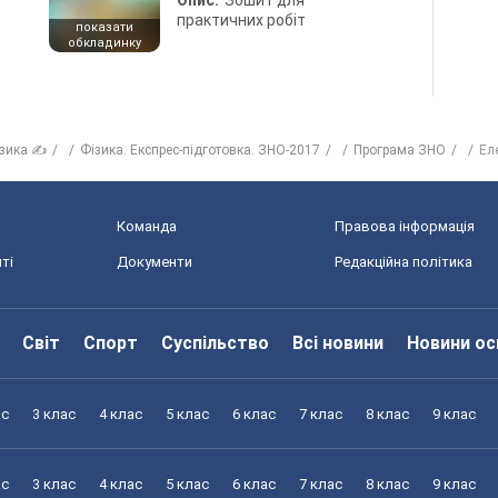
Опис:
Зошит для
практичних робіт
показати
обкладинку
зика ✍
Фізика. Експрес-підготовка. ЗНО-2017
Програма ЗНО
Ел
Команда
Правова інформація
ті
Документи
Редакційна політика
Світ
Спорт
Суспільство
Всі новини
Новини ос
ас
3 клас
4 клас
5 клас
6 клас
7 клас
8 клас
9 клас
ас
3 клас
4 клас
5 клас
6 клас
7 клас
8 клас
9 клас