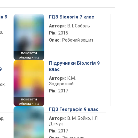
ія 9
ГДЗ Біологія 7 клас
Автори:
В. І. Соболь
в,
Рік:
2015
Опис:
Робочий зошит
показати
обкладинку
Підручники Біологія 9
9
клас
Автори:
К.М.
Задорожній
юк,
Рік:
2017
показати
обкладинку
ГДЗ Географія 9 клас
ар,
Автори:
В. М. Бойко, І. Л.
Дітчук
Рік:
2017