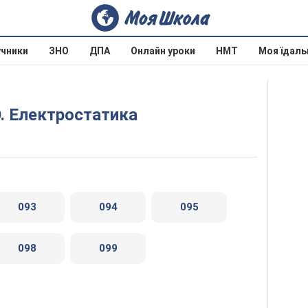
учники
ЗНО
ДПА
Онлайн уроки
НМТ
Моя їдаль
. Електростатика
093
094
095
098
099