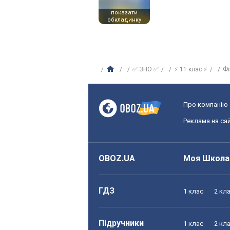
показати
обкладинку
✅ ЗНО ✅
⚡ 11 клас ⚡
Фі
Про компанію
Реклама на сай
OBOZ.UA
Моя Школа
ГДЗ
1 клас
2 кл
Підручники
1 клас
2 кл