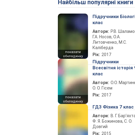
Найбільш популярні книги
Підручники Біолог
клас
Автори:
Р.В. Шаламо
Г.А. Носов, О.А.
Литовченко, М.С.
Каліберда
показати
Рік:
2017
обкладинку
Підручники
Всесвітня історія 
клас
Автори:
О.О. Мартин
О. О. Гісем
Рік:
2017
показати
обкладинку
ГДЗ Фізика 7 клас
Автори:
В. Г. Бар’яхт
Ф. Я. Божинова, С. О.
Довгий
Рік:
2015