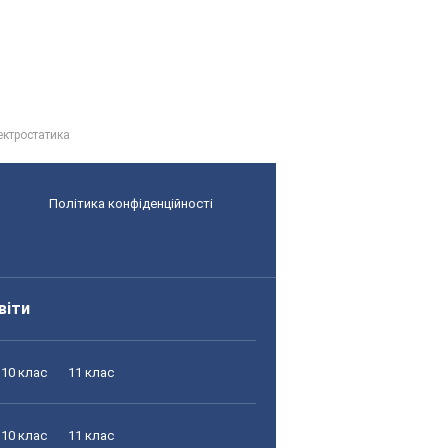
ектростатика
Політика конфіденційності
віти
10 клас
11 клас
10 клас
11 клас