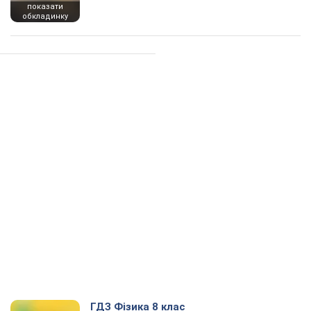
показати
обкладинку
ГДЗ Фізика 8 клас