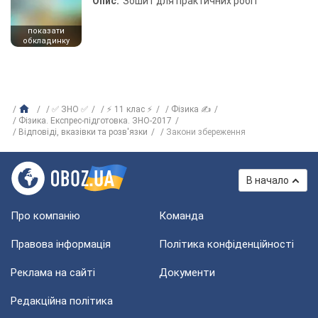
Опис:
Зошит для практичних робіт
показати
обкладинку
✅ ЗНО ✅
⚡ 11 клас ⚡
Фізика ✍
Фізика. Експрес-підготовка. ЗНО-2017
Відповіді, вказівки та розв'язки
Закони збереження
В начало
Про компанію
Команда
Правова інформація
Політика конфіденційності
Реклама на сайті
Документи
Редакційна політика