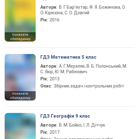
Автори:
В. Г. Бар’яхтар, Ф. Я. Божинова, О.
О. Кірюхіна, С. О. Довгий
Рік:
2016
показати
обкладинку
ГДЗ Математика 5 клас
Автори:
А. Г. Мерзляк, В. Б. Полонський, М.
С. Якір, Ю. М. Рабінович
Рік:
2013
Опис:
Збірник задач і контрольних робіт
показати
обкладинку
ГДЗ Географія 9 клас
Автори:
В. М. Бойко, І. Л. Дітчук
Рік:
2017