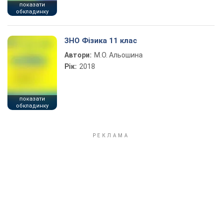
показати
обкладинку
ЗНО Фізика 11 клас
Автори:
М.О. Альошина
Рік:
2018
показати
обкладинку