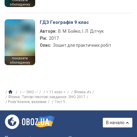
показати
обкладинку
ГДЗ Географія 9 клас
Автори:
В. М. Бойко, І. Л. Дітчук
Рік:
2017
Опис:
Зошит для практичних робіт
показати
обкладинку
✅ ЗНО ✅
⚡ 11 клас ⚡
Фізика ✍
Фізика. Типові текстові завдання. ЗНО 2017
Розв'язання, вказівки
Тест 9
В начало