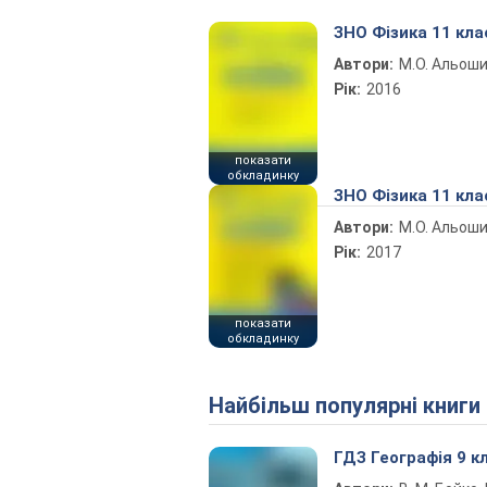
ЗНО Фізика 11 кла
Автори:
М.О. Альош
Рік:
2016
показати
обкладинку
ЗНО Фізика 11 кла
Автори:
М.О. Альош
Рік:
2017
показати
обкладинку
Найбільш популярні книги
ГДЗ Географія 9 к