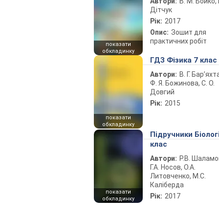
Автори:
В. М. Бойко, І
Дітчук
Рік:
2017
Опис:
Зошит для
практичних робіт
показати
обкладинку
ГДЗ Фізика 7 клас
Автори:
В. Г. Бар’яхт
Ф. Я. Божинова, С. О.
Довгий
Рік:
2015
показати
обкладинку
Підручники Біолог
клас
Автори:
Р.В. Шаламо
Г.А. Носов, О.А.
Литовченко, М.С.
Каліберда
показати
Рік:
2017
обкладинку