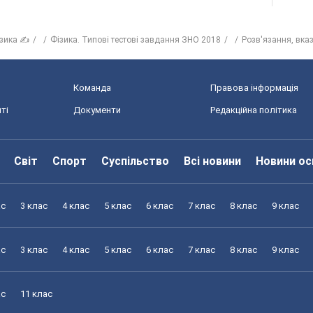
зика ✍
Фізика. Типові тестові завдання ЗНО 2018
Розв'язання, вказ
Команда
Правова інформація
ті
Документи
Редакційна політика
Світ
Спорт
Суспільство
Всі новини
Новини ос
ас
3 клас
4 клас
5 клас
6 клас
7 клас
8 клас
9 клас
ас
3 клас
4 клас
5 клас
6 клас
7 клас
8 клас
9 клас
ас
11 клас