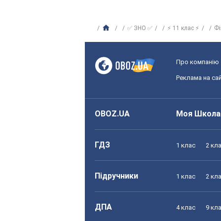
✅ ЗНО ✅
⚡ 11 клас ⚡
Фі
Про компанію
Реклама на сай
OBOZ.UA
Моя Школа
ГДЗ
1 клас
2 кл
Підручники
1 клас
2 кл
ДПА
4 клас
9 кл