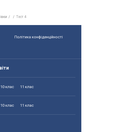
івки
Тест 4
Політика конфіденційності
віти
10 клас
11 клас
10 клас
11 клас