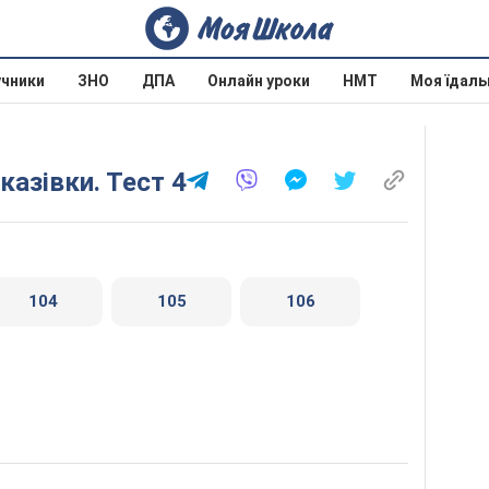
учники
ЗНО
ДПА
Онлайн уроки
НМТ
Моя їдаль
казівки. Тест 4
104
105
106