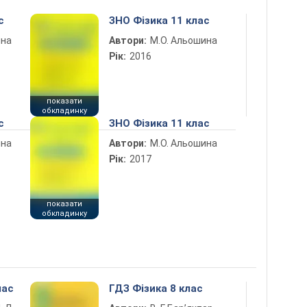
с
ЗНО Фізика 11 клас
ина
Автори:
М.О. Альошина
Рік:
2016
показати
обкладинку
с
ЗНО Фізика 11 клас
ина
Автори:
М.О. Альошина
Рік:
2017
показати
обкладинку
лас
ГДЗ Фізика 8 клас