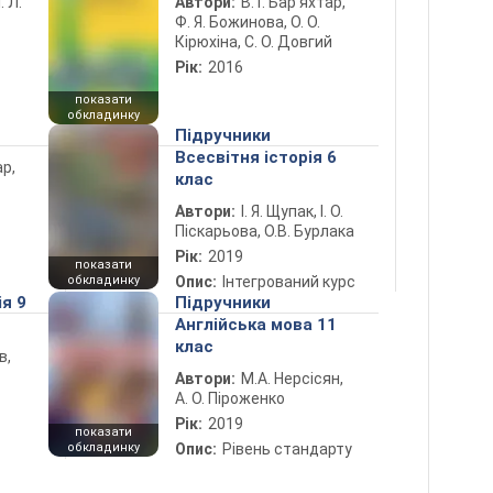
. Л.
Автори:
В. Г. Бар’яхтар,
Ф. Я. Божинова, О. О.
Кірюхіна, С. О. Довгий
Рік:
2016
показати
обкладинку
Підручники
Всесвітня історія 6
ар,
клас
Автори:
І. Я. Щупак, І. О.
Піскарьова, О.В. Бурлака
Рік:
2019
показати
обкладинку
Опис:
Інтегрований курс
ія 9
Підручники
Англійська мова 11
клас
в,
Автори:
М.А. Нерсісян,
А. О. Піроженко
Рік:
2019
показати
обкладинку
Опис:
Рівень стандарту