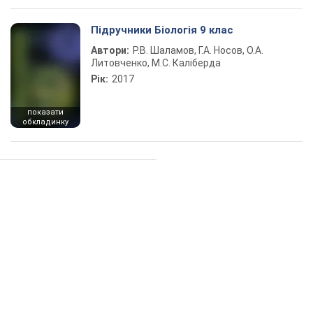
Підручники Біологія 9 клас
Автори:
Р.В. Шаламов, Г.А. Носов, О.А.
Литовченко, М.С. Каліберда
Рік:
2017
показати
обкладинку