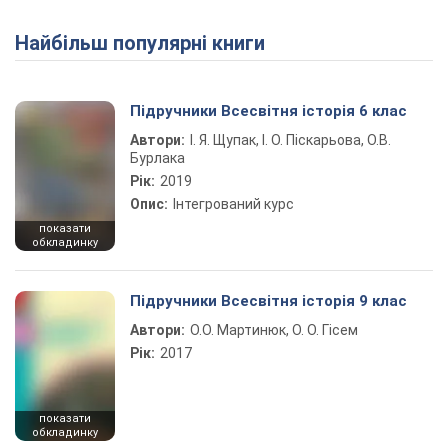
Найбільш популярні книги
Підручники Всесвітня історія 6 клас
Автори:
І. Я. Щупак, І. О. Піскарьова, О.В.
Бурлака
Рік:
2019
Опис:
Інтегрований курс
показати
обкладинку
Підручники Всесвітня історія 9 клас
Автори:
О.О. Мартинюк, О. О. Гісем
Рік:
2017
показати
обкладинку