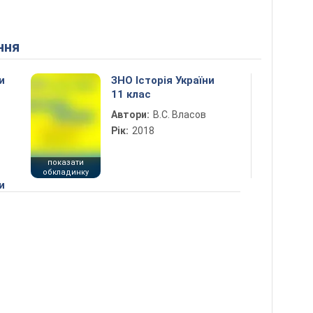
ння
и
ЗНО Історія України
11 клас
Автори:
В.С. Власов
Рік:
2018
показати
обкладинку
и