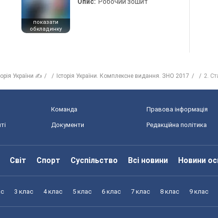
Опис:
Робочий зошит
показати
обкладинку
торія України ✍
Історія України. Комплексне видання. ЗНО 2017
2. Ст
Команда
Правова інформація
ті
Документи
Редакційна політика
Світ
Спорт
Суспільство
Всі новини
Новини ос
ас
3 клас
4 клас
5 клас
6 клас
7 клас
8 клас
9 клас