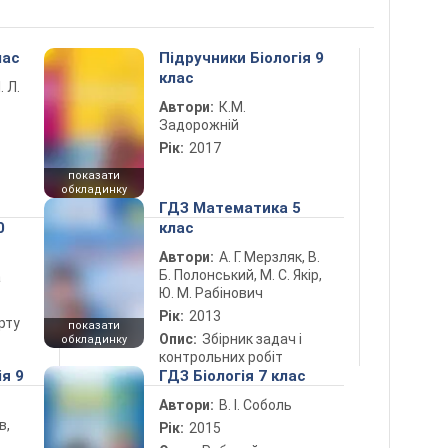
лас
Підручники Біологія 9
клас
. Л.
Автори:
К.М.
Задорожній
Рік:
2017
показати
обкладинку
ГДЗ Математика 5
0
клас
Автори:
А. Г. Мерзляк, В.
Б. Полонський, М. С. Якір,
а
Ю. М. Рабінович
Рік:
2013
рту
показати
Опис:
Збірник задач і
обкладинку
контрольних робіт
ія 9
ГДЗ Біологія 7 клас
Автори:
В. І. Соболь
в,
Рік:
2015