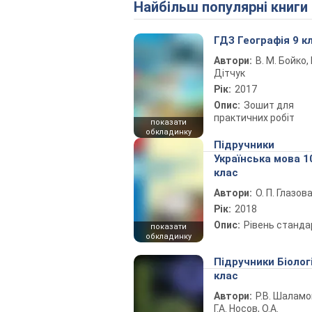
Найбільш популярні книги
ГДЗ Географія 9 к
Автори:
В. М. Бойко, І
Дітчук
Рік:
2017
Опис:
Зошит для
практичних робіт
показати
обкладинку
Підручники
Українська мова 1
клас
Автори:
О. П. Глазов
Рік:
2018
Опис:
Рівень станда
показати
обкладинку
Підручники Біолог
клас
Автори:
Р.В. Шаламо
Г.А. Носов, О.А.