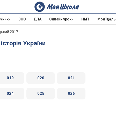
учники
ЗНО
ДПА
Онлайн уроки
НМТ
Моя їдаль
ицький 2017
 історія України
019
020
021
024
025
026