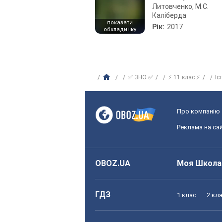
Литовченко, М.С.
Каліберда
показати
Рік:
2017
обкладинку
✅ ЗНО ✅
⚡ 11 клас ⚡
Іс
Про компанію
Реклама на сай
OBOZ.UA
Моя Школа
ГДЗ
1 клас
2 кл