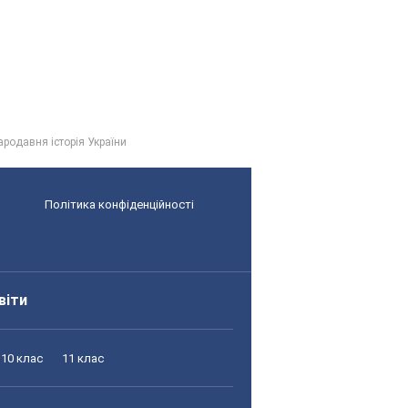
ародавня історія України
Політика конфіденційності
віти
10 клас
11 клас